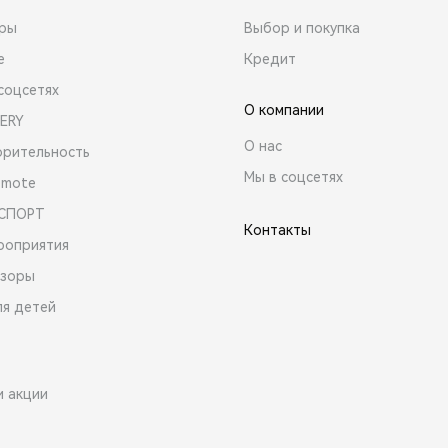
ары
Выбор и покупка
е
Кредит
соцсетях
О компании
ERY
О нас
орительность
Мы в соцсетях
emote
 СПОРТ
Контакты
роприятия
зоры
ля детей
и акции