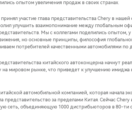
ились опытом увеличения продаж в своих странах.
 принял участие глава представительства Chery в нашей
волил улучшить взаимопонимание между глобальным оф
редставительств. Мы с коллегами поделились опытом, 
движения, но основные принципы, философия глобально
иваем потребителей качественными автомобилями по 
редставительства китайского автоконцерна начнут реа
ry на мировом рынке, что приведет к улучшению имиджа
 китайской автомобильной компанией, которая начала э
а представительство за пределами Китая. Сейчас Chery
ую сеть, объединяющую 1000 дистрибьюторов в 80-ти с