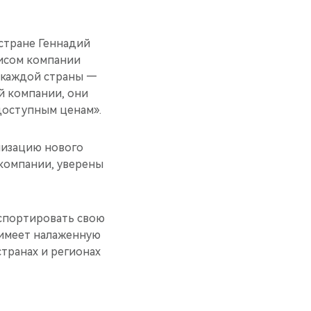
 стране Геннадий
исом компании
у каждой страны —
й компании, они
доступным ценам».
лизацию нового
 компании, уверены
кспортировать свою
 имеет налаженную
транах и регионах