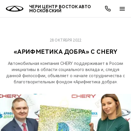
ЧЕРИ ЦЕНТР ВОСТОК АВТО
МОСКОВСКИЙ
28 ОКТЯБРЯ 2022
ОНЛАЙН СЕРВИСЫ
ПОКУПАТЕЛЯМ
ВЛАДЕЛЬЦАМ
О КОМПАНИИ
МИР CHERY
МОДЕЛИ
АКЦИИ
«АРИФМЕТИКА ДОБРА» С CHERY
ВЫБОР И ПОКУПКА
СЕРВИС
АКСЕССУАРЫ
ВЫГОДЫ И АКЦИИ
ВЫБОР И ПОКУПКА
О НАС
ВСЕ МОДЕЛИ
Автомобильная компания CHERY поддерживает в России
инициативы в области социального вклада и, следуя
КРЕДИТ И СТРАХОВАНИЕ
ЗАПЧАСТИ И АКСЕССУАРЫ
О БРЕНДЕ
КРЕДИТ
МЫ В СОЦСЕТЯХ
данной философии, объявляет о начале сотрудничества с
КРОССОВЕРЫ
благотворительным фондом «Арифметика добра».
ПОДДЕРЖКА
CHERY В СОЦСЕТЯХ
СЕДАНЫ
CHERY CONNECT
ЛЮДИ CHERY
НОВИНКИ
БЛАГОТВОРИТЕЛЬНОСТЬ