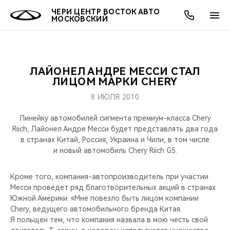
ЧЕРИ ЦЕНТР ВОСТОК АВТО
МОСКОВСКИЙ
ЛАЙОНЕЛ АНДРЕ МЕССИ СТАЛ
ОНЛАЙН СЕРВИСЫ
ПОКУПАТЕЛЯМ
ВЛАДЕЛЬЦАМ
О КОМПАНИИ
МИР CHERY
МОДЕЛИ
АКЦИИ
ЛИЦОМ МАРКИ CHERY
8 ИЮЛЯ 2010
ВЫБОР И ПОКУПКА
СЕРВИС
АКСЕССУАРЫ
ВЫГОДЫ И АКЦИИ
ВЫБОР И ПОКУПКА
О НАС
ВСЕ МОДЕЛИ
Линейку автомобилей сигмента премиум-класса Chery
КРЕДИТ И СТРАХОВАНИЕ
ЗАПЧАСТИ И АКСЕССУАРЫ
О БРЕНДЕ
КРЕДИТ
МЫ В СОЦСЕТЯХ
Riich, Лайонел Андре Месси будет представлять два года
КРОССОВЕРЫ
в странах Китай, Россия, Украина и Чили, в том числе
и новый автомобиль Chery Riich G5.
ПОДДЕРЖКА
CHERY В СОЦСЕТЯХ
СЕДАНЫ
Кроме того, компания-автопроизводитель при участии
CHERY CONNECT
ЛЮДИ CHERY
Месси проведет ряд благотворительных акций в странах
НОВИНКИ
Южной Америки. «Мне повезло быть лицом компании
БЛАГОТВОРИТЕЛЬНОСТЬ
Сhery, ведущего автомобильного бренда Китая.
Я польщен тем, что компания назвала в мою честь свой