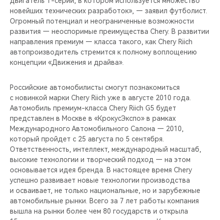
двигатель Т-серии, в котором используется множество
CHERY REMOTE
новейших технических разработок», — заявил футболист.
Огромный потенциал и неограниченные возможности
CHERY И СПОРТ
развития — неоспоримые преимущества Chery. В развитии
направления премиум — класса такого, как Chery Riich
НАШИ МЕРОПРИЯТИЯ
автопроизводитель стремится к полному воплощению
концепции «Движения и драйва».
ВИДЕООБЗОРЫ
Российские автомобилисты смогут познакомиться
с новинкой марки Chery Riich уже в августе 2010 года.
CHERY ДЛЯ ДЕТЕЙ
Автомобиль премиум-класса Chery Riich G5 будет
представлен в Москве в «КрокусЭкспо» в рамках
Международного Автомобильного Салона — 2010,
который пройдет с 25 августа по 5 сентября.
Ответственность, интеллект, международный масштаб,
высокие технологии и творческий подход — на этом
основывается идея бренда. В настоящее время Chery
успешно развивает новые технологии производства
и осваивает, не только национальные, но и зарубежные
автомобильные рынки. Всего за 7 лет работы компания
вышла на рынки более чем 80 государств и открыла