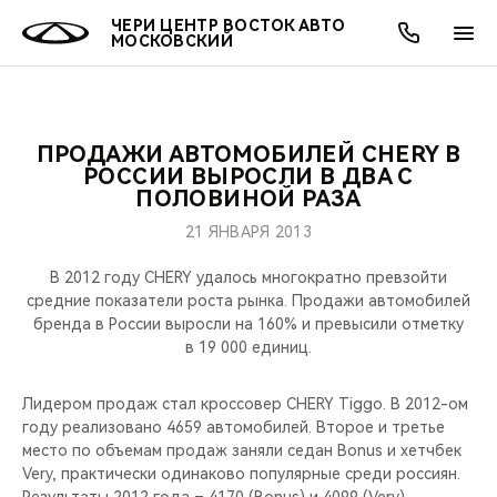
ЧЕРИ ЦЕНТР ВОСТОК АВТО
МОСКОВСКИЙ
ПРОДАЖИ АВТОМОБИЛЕЙ CHERY В
ОНЛАЙН СЕРВИСЫ
ПОКУПАТЕЛЯМ
ВЛАДЕЛЬЦАМ
О КОМПАНИИ
МИР CHERY
МОДЕЛИ
АКЦИИ
РОССИИ ВЫРОСЛИ В ДВА С
ПОЛОВИНОЙ РАЗА
ВЫБОР И ПОКУПКА
СЕРВИС
АКСЕССУАРЫ
ВЫГОДЫ И АКЦИИ
ВЫБОР И ПОКУПКА
О НАС
ВСЕ МОДЕЛИ
21 ЯНВАРЯ 2013
КРЕДИТ И СТРАХОВАНИЕ
ЗАПЧАСТИ И АКСЕССУАРЫ
О БРЕНДЕ
КРЕДИТ
МЫ В СОЦСЕТЯХ
В 2012 году CHERY удалось многократно превзойти
КРОССОВЕРЫ
средние показатели роста рынка. Продажи автомобилей
бренда в России выросли на 160% и превысили отметку
ПОДДЕРЖКА
CHERY В СОЦСЕТЯХ
в 19 000 единиц.
СЕДАНЫ
CHERY CONNECT
ЛЮДИ CHERY
Лидером продаж стал кроссовер CHERY Tiggo. В 2012-ом
НОВИНКИ
году реализовано 4659 автомобилей. Второе и третье
БЛАГОТВОРИТЕЛЬНОСТЬ
место по объемам продаж заняли седан Bonus и хетчбек
Very, практически одинаково популярные среди россиян.