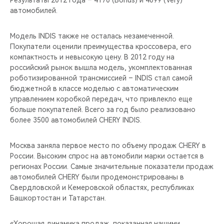
Результаты 2012 года – 4170 (Bonus) и 4099 (Very)
CHERY REMOTE
автомобилей.
CHERY И СПОРТ
Модель INDIS также не осталась незамеченной.
Покупатели оценили преимущества кроссовера, его
НАШИ МЕРОПРИЯТИЯ
компактность и невысокую цену. В 2012 году на
российский рынок вышла модель, укомплектованная
ВИДЕООБЗОРЫ
роботизированной трансмиссией – INDIS стал самой
бюджетной в классе моделью с автоматическим
управлением коробкой передач, что привлекло еще
CHERY ДЛЯ ДЕТЕЙ
больше покупателей. Всего за год было реализовано
более 3500 автомобилей CHERY INDIS.
Москва заняла первое место по объему продаж CHERY в
России. Высоким спрос на автомобили марки остается в
регионах России. Самые значительные показатели продаж
автомобилей CHERY были продемонстрированы в
Свердловской и Кемеровской областях, республиках
Башкортостан и Татарстан.
«Хорошая динамика продаж, показанная нашими