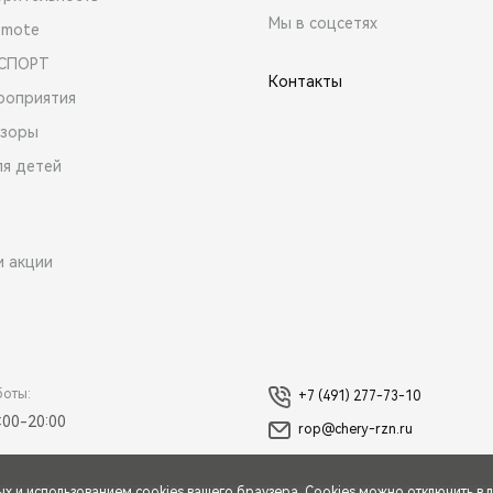
Мы в соцсетях
emote
 СПОРТ
Контакты
роприятия
зоры
ля детей
и акции
боты:
+7 (491) 277-73-10
:00-20:00
rop@chery-rzn.ru
ых
и использованием cookies вашего браузера. Cookies можно отключить в 