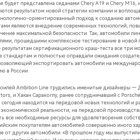
ne будет представлена седанами Chery A19 и Chery M16, 
яются результатом новой стратегии компании и воплоща
нологично-ориентированный подход к созданию автомо
ами являются внедрение современных технологий, пов
чение максимальной безопасности. Так, автомобили лин
лями, прошедшими комплексное тестирование в новой 
о результатам сертификационного краш-теста все три м
е стандартам и полностью оправдали ожидания создате
позволяющий экспортировать автомобили на междунар
ю в России.
оилей Ambition Line трудились именитые дизайнеры — 
tors, и Хакан Саракоглу, ранее сотрудничавший с Porsche
 сегодня находится на передовой новых технологий и р
 экономической реальности, на передовой производства
сть все необходимые ресурсы для удовлетворения собс
ийским покупателям автомобилей совершенно иного хар
е от других автомобили. «В прошлом году мы выпустил