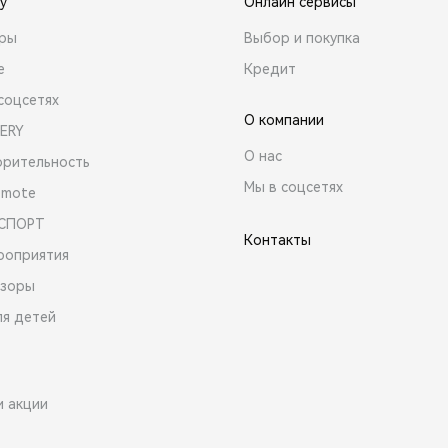
y
Онлайн сервисы
ары
Выбор и покупка
е
Кредит
соцсетях
О компании
ERY
О нас
орительность
Мы в соцсетях
emote
 СПОРТ
Контакты
роприятия
зоры
ля детей
и акции