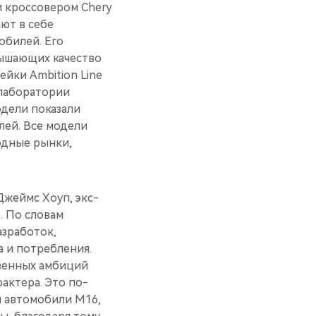
и кроссовером Chery
ют в себе
билей. Его
ышающих качество
ейки Ambition Line
лаборатории
одели показали
лей. Все модели
одные рынки,
Джеймс Хоуп, экс-
. По словам
азработок,
 и потребления.
твенных амбиций
актера. Это по-
и автомобили M16,