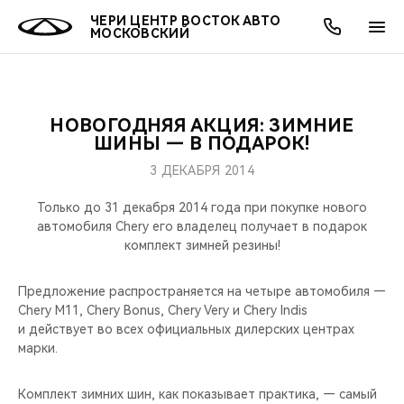
ЧЕРИ ЦЕНТР ВОСТОК АВТО
МОСКОВСКИЙ
НОВОГОДНЯЯ АКЦИЯ: ЗИМНИЕ
ОНЛАЙН СЕРВИСЫ
ПОКУПАТЕЛЯМ
ВЛАДЕЛЬЦАМ
О КОМПАНИИ
МИР CHERY
МОДЕЛИ
АКЦИИ
ШИНЫ — В ПОДАРОК!
3 ДЕКАБРЯ 2014
ВЫБОР И ПОКУПКА
СЕРВИС
АКСЕССУАРЫ
ВЫГОДЫ И АКЦИИ
ВЫБОР И ПОКУПКА
О НАС
ВСЕ МОДЕЛИ
Только до 31 декабря 2014 года при покупке нового
КРЕДИТ И СТРАХОВАНИЕ
ЗАПЧАСТИ И АКСЕССУАРЫ
О БРЕНДЕ
КРЕДИТ
МЫ В СОЦСЕТЯХ
автомобиля Chery его владелец получает в подарок
КРОССОВЕРЫ
комплект зимней резины!
ПОДДЕРЖКА
CHERY В СОЦСЕТЯХ
СЕДАНЫ
Предложение распространяется на четыре автомобиля —
Chery М11, Chery Bonus, Chery Very и Chery Indis
CHERY CONNECT
ЛЮДИ CHERY
и действует во всех официальных дилерских центрах
НОВИНКИ
марки.
БЛАГОТВОРИТЕЛЬНОСТЬ
Комплект зимних шин, как показывает практика, — самый