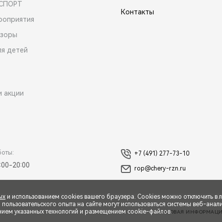
 СПОРТ
Контакты
роприятия
зоры
ля детей
и акции
боты:
+7 (491) 277-73-10
:00-20:00
rop@chery-rzn.ru
ых
и использованием cookies вашего браузера. Cookies можно отключить в 
ользовательского опыта на сайте могут использоваться системы веб-аналит
нием указанных технологий и размещением cookie-файлов.
ПРАВОВАЯ ИНФОРМАЦ