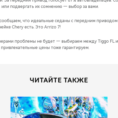
. За передний привод голосует 67% автовладельцев. Со
 или подвергать их сомнению — выбор за вами.
й сообщаем, что идеальные седаны с передним приводом
нейке Chery есть. Это Arrizo 7!
верами проблемы не будет — выбираем между Tiggo FL и 
 привлекательные цены тоже гарантируем.
ЧИТАЙТЕ ТАКЖЕ