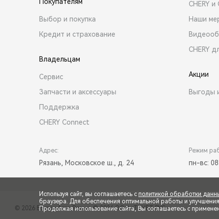
Покупателям
CHERY и
Выбор и покупка
Наши ме
Кредит и страхование
Видеооб
CHERY д
Владельцам
Акции
Сервис
Запчасти и аксессуары
Выгоды 
Поддержка
CHERY Connect
Адрес:
Режим ра
Рязань, Московское ш., д. 24
пн-вс: 08
Используя сайт, вы соглашаетесь с
политикой обработки данн
браузера. Для обеспечения оптимальной работы и улучшения п
© 2026 Восток Авто Рязань
© 2026 ООО «ТЕНЕТ РУС»
Продолжая использование сайта, Вы соглашаетесь с примене