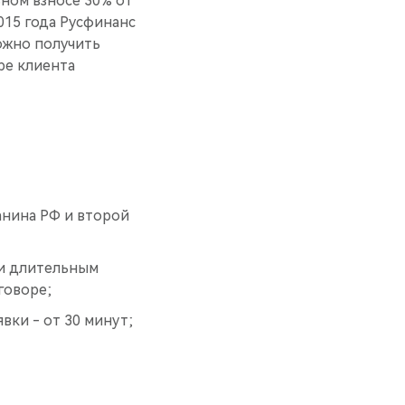
ном взносе 30% от
015 года Русфинанс
ожно получить
ре клиента
анина РФ и второй
 и длительным
говоре;
вки - от 30 минут;