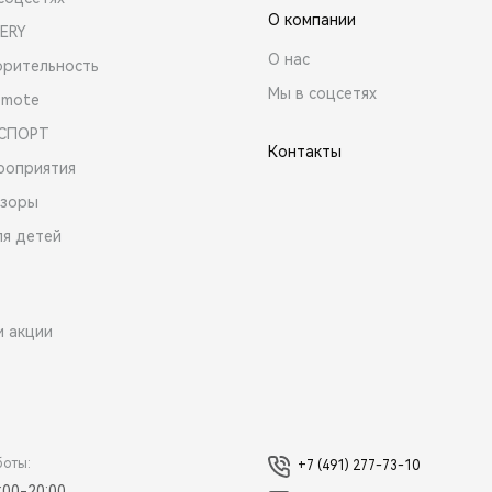
О компании
ERY
О нас
орительность
Мы в соцсетях
emote
 СПОРТ
Контакты
роприятия
зоры
ля детей
и акции
боты:
+7 (491) 277-73-10
:00-20:00