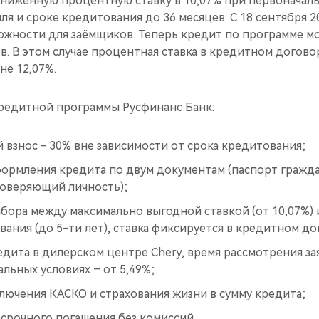
ниженную процентную ставку в 10,07% при первоначаль
я и сроке кредитования до 36 месяцев. С 18 сентября 2
ожности для заёмщиков. Теперь кредит по программе м
в. В этом случае процентная ставка в кредитном догово
не 12,07%.
редитной программы Русфинанс Банк:
взнос - 30% вне зависимости от срока кредитования;
ормления кредита по двум документам (паспорт гражд
товеряющий личность);
бора между максимально выгодной ставкой (от 10,07%)
ания (до 5-ти лет), ставка фиксируется в кредитном до
ита в дилерском центре Chery, время рассмотрения зая
льных условиях – от 5,49%;
лючения КАСКО и страхования жизни в сумму кредита;
срочного погашения без комиссий.