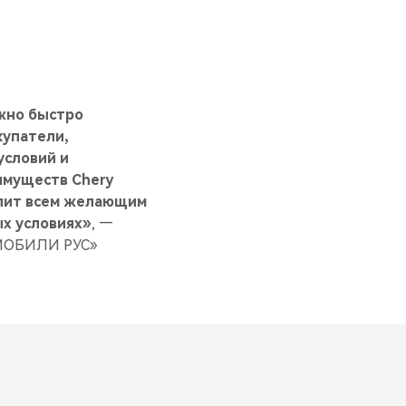
ажно быстро
купатели,
условий и
имуществ Chery
олит всем желающим
ых условиях»
, —
ОМОБИЛИ РУС»