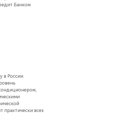
едит Банком.
y в России.
уровень
 кондиционером,
ическими
рической
т практически всех