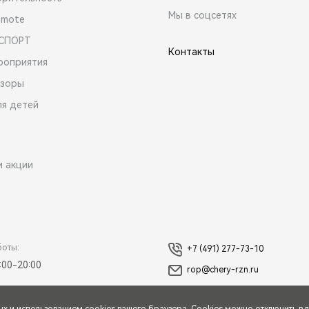
Мы в соцсетях
emote
 СПОРТ
Контакты
роприятия
зоры
ля детей
и акции
боты:
+7 (491) 277-73-10
:00-20:00
rop@chery-rzn.ru
ых
и использованием cookies вашего браузера. Cookies можно отключить в 