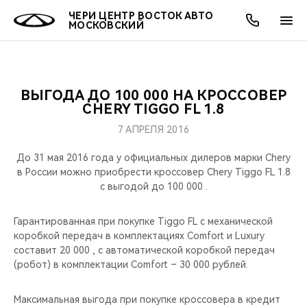
ЧЕРИ ЦЕНТР ВОСТОК АВТО
МОСКОВСКИЙ
ВЫГОДА ДО 100 000 НА КРОССОВЕР
ОНЛАЙН СЕРВИСЫ
ПОКУПАТЕЛЯМ
ВЛАДЕЛЬЦАМ
О КОМПАНИИ
МИР CHERY
МОДЕЛИ
АКЦИИ
CHERY TIGGO FL 1.8
7 АПРЕЛЯ 2016
ВЫБОР И ПОКУПКА
СЕРВИС
АКСЕССУАРЫ
ВЫГОДЫ И АКЦИИ
ВЫБОР И ПОКУПКА
О НАС
ВСЕ МОДЕЛИ
До 31 мая 2016 года у официальных дилеров марки Chery
КРЕДИТ И СТРАХОВАНИЕ
ЗАПЧАСТИ И АКСЕССУАРЫ
О БРЕНДЕ
КРЕДИТ
МЫ В СОЦСЕТЯХ
в России можно приобрести кроссовер Chery Tiggo FL 1.8
КРОССОВЕРЫ
с выгодой до 100 000 .
ПОДДЕРЖКА
CHERY В СОЦСЕТЯХ
СЕДАНЫ
Гарантированная при покупке Tiggo FL c механической
коробкой передач в комплектациях Comfort и Luxury
CHERY CONNECT
ЛЮДИ CHERY
составит 20 000 , c автоматической коробкой передач
НОВИНКИ
(робот) в комплектации Comfort – 30 000 рублей.
БЛАГОТВОРИТЕЛЬНОСТЬ
Максимальная выгода при покупке кроссовера в кредит