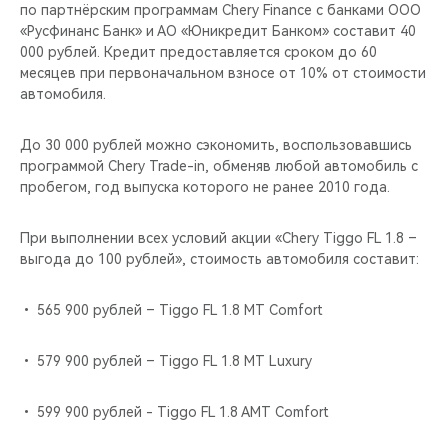
CHERY REMOTE
по партнёрским программам Chery Finance c банками ООО
«Русфинанс Банк» и АО «Юникредит Банком» составит 40
000 рублей. Кредит предоставляется сроком до 60
CHERY И СПОРТ
месяцев при первоначальном взносе от 10% от стоимости
автомобиля.
НАШИ МЕРОПРИЯТИЯ
До 30 000 рублей можно сэкономить, воспользовавшись
ВИДЕООБЗОРЫ
программой Chery Trade-in, обменяв любой автомобиль с
пробегом, год выпуска которого не ранее 2010 года.
CHERY ДЛЯ ДЕТЕЙ
При выполнении всех условий акции «Chery Tiggo FL 1.8 –
выгода до 100 рублей», стоимость автомобиля составит:
• 565 900 рублей – Tiggo FL 1.8 MT Comfort
• 579 900 рублей – Tiggo FL 1.8 MT Luxury
• 599 900 рублей - Tiggo FL 1.8 AMT Comfort