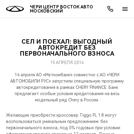
ЧЕРИ ЦЕНТР ВОСТОК АВТО
МОСКОВСКИЙ
СЕЛ И ПОЕХАЛ: ВЫГОДНЫЙ
ОНЛАЙН СЕРВИСЫ
ПОКУПАТЕЛЯМ
ВЛАДЕЛЬЦАМ
О КОМПАНИИ
МИР CHERY
МОДЕЛИ
АКЦИИ
АВТОКРЕДИТ БЕЗ
ПЕРВОНАЧАЛЬНОГО ВЗНОСА
ВЫБОР И ПОКУПКА
СЕРВИС
АКСЕССУАРЫ
ВЫГОДЫ И АКЦИИ
ВЫБОР И ПОКУПКА
О НАС
ВСЕ МОДЕЛИ
15 АПРЕЛЯ 2016
КРЕДИТ И СТРАХОВАНИЕ
ЗАПЧАСТИ И АКСЕССУАРЫ
О БРЕНДЕ
КРЕДИТ
МЫ В СОЦСЕТЯХ
14 апреля АО «Меткомбанк» совместно с АО «ЧЕРИ
КРОССОВЕРЫ
АВТОМОБИЛИ РУС» запустили специальную программу
автокредитования в рамках CHERY FINANCE. Банк
ПОДДЕРЖКА
CHERY В СОЦСЕТЯХ
предлагает особые условия кредитования на весь
СЕДАНЫ
модельный ряд Chery в России.
CHERY CONNECT
ЛЮДИ CHERY
НОВИНКИ
Желающие приобрести кроссовер Tiggo FL 1.8 могут
БЛАГОТВОРИТЕЛЬНОСТЬ
воспользоваться уникальным предложением: без
первоначального взноса, под 0% годовых при условии