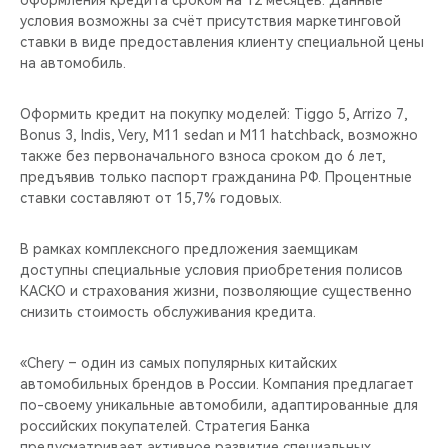
оформления кредита сроком на 12 месяцев. Данные
CHERY REMOTE
условия возможны за счёт присутствия маркетинговой
ставки в виде предоставления клиенту специальной цены
CHERY И СПОРТ
на автомобиль.
НАШИ МЕРОПРИЯТИЯ
Оформить кредит на покупку моделей: Tiggo 5, Arrizo 7,
Bonus 3, Indis, Very, M11 sedan и M11 hatchback, возможно
ВИДЕООБЗОРЫ
также без первоначального взноса сроком до 6 лет,
предъявив только паспорт гражданина РФ. Процентные
ставки составляют от 15,7% годовых.
CHERY ДЛЯ ДЕТЕЙ
В рамках комплексного предложения заемщикам
доступны специальные условия приобретения полисов
КАСКО и страхования жизни, позволяющие существенно
снизить стоимость обслуживания кредита.
«Chery – один из самых популярных китайских
автомобильных брендов в России. Компания предлагает
по-своему уникальные автомобили, адаптированные для
российских покупателей. Стратегия Банка
предусматривает активное развитие специальных