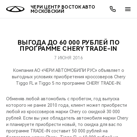
ЧЕРИ ЦЕНТР ВОСТОК АВТО
МОСКОВСКИЙ
ВЫГОДА ДО 60 000 РУБЛЕЙ ПО
ОНЛАЙН СЕРВИСЫ
ПОКУПАТЕЛЯМ
ВЛАДЕЛЬЦАМ
О КОМПАНИИ
МИР CHERY
МОДЕЛИ
АКЦИИ
ПРОГРАММЕ CHERY TRADE-IN
7 ИЮНЯ 2016
ВЫБОР И ПОКУПКА
СЕРВИС
АКСЕССУАРЫ
ВЫГОДЫ И АКЦИИ
ВЫБОР И ПОКУПКА
О НАС
ВСЕ МОДЕЛИ
Компания АО «ЧЕРИ АВТОМОБИЛИ РУС» объявляет о
КРЕДИТ И СТРАХОВАНИЕ
ЗАПЧАСТИ И АКСЕССУАРЫ
О БРЕНДЕ
КРЕДИТ
МЫ В СОЦСЕТЯХ
выгодных условиях приобретения кроссоверов Chery
КРОССОВЕРЫ
Tiggo FL и Tiggo 5 по программе CHERY TRADE-IN.
ПОДДЕРЖКА
CHERY В СОЦСЕТЯХ
СЕДАНЫ
Обменяв любой автомобиль с пробегом, год выпуска
которого не ранее 2010 года, клиент может приобрести
CHERY CONNECT
ЛЮДИ CHERY
любой из кроссоверов марки Chery cо скидкой 30 000
НОВИНКИ
рублей. Если вы уже обладатель автомобиля марки Chery
БЛАГОТВОРИТЕЛЬНОСТЬ
и планируете приобрести новый, то скидка для вас по
программе TRADE-IN составит 50 000 рублей на