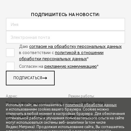
ПОДПИШИТЕСЬ НА НОВОСТИ:
Даю
согласие на обработку персональных данных
в соответствии с
политикой в отношении
обработки персональных данных
*
Согласен на
рекламную коммуникацию
*
ПОДПИСАТЬСЯ
Адрес:
Режим работы:
Рязань, Московское ш., д. 24
пн-вс: 08:00-20:00
Используя сайт, вы соглашаетесь с
политикой обработки данных
и использованием cookies вашего браузера. Cookies можно
отключить в любой момент в настройках браузера. Для обеспечения
+7 (491) 277-73-10
rop@chery-rzn.ru
оптимальной работы и улучшения пользовательского опыта на сайте
могут использоваться системы веб-аналитики (в том числе
СПЕЦПРЕДЛОЖЕНИЯ
Яндекс.Метрика). Продолжая использование сайта, Вы соглашаетесь