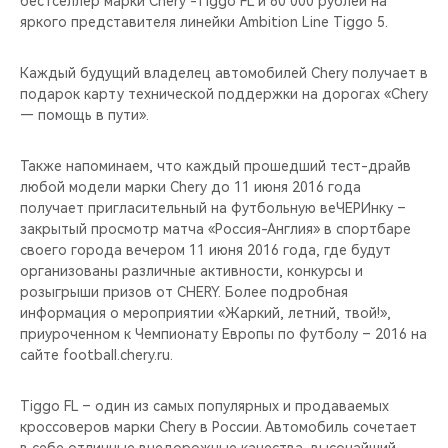
бестселлер марки Chery -Tiggo FL и 60 000 рублей на
CHERY REMOTE
яркого представителя линейки Ambition Line Tiggo 5.
CHERY И СПОРТ
Каждый будущий владелец автомобилей Chery получает в
подарок карту технической поддержки на дорогах «Chery
НАШИ МЕРОПРИЯТИЯ
— помощь в пути».
ВИДЕООБЗОРЫ
Также напоминаем, что каждый прошедший тест-драйв
любой модели марки Chery до 11 июня 2016 года
CHERY ДЛЯ ДЕТЕЙ
получает пригласительный на футбольную веЧЕРИнку –
закрытый просмотр матча «Россия-Англия» в спортбаре
своего города вечером 11 июня 2016 года, где будут
организованы различные активности, конкурсы и
розыгрыши призов от CHERY. Более подробная
информация о мероприятии «Жаркий, летний, твой!»,
приуроченном к Чемпионату Европы по футболу – 2016 на
сайте football.chery.ru.
Tiggo FL – один из самых популярных и продаваемых
кроссоверов марки Chery в России. Автомобиль сочетает