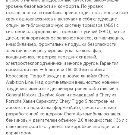
в себе отличные внедорожные качества, высочайший
уровень безопасности и комфорта. По уровню
оснащенности автомобиль превосходит практически всех
своих одноклассников и включает в себя следующие
опции: антиблокировочную систему тормозов (ABS) с
системой распределения тормозных усилий (EBD), литые
диски, полноразмерное запасное колесо, сигнализацию,
иммобилайзер, фронтальные подушки безопасности,
электрическая регулировка угла наклона фар,
кондиционер, подогрев передних сидений,
электростеклоподъемники и многое другое. Гарантия
производителя — 5 лет или 150 000 км пробега.
Кроссовер Tiggo 5 входит в новую линейку Chery —
Ambition Line. Над оригинальной внешностью новинки
трудились именитые дизайнеры: ранее работавший в
General Motors Джеймс Хоуп и пришедший в Chery из
Porsche Хакан Саракоглу. Chery Tiggo 5 построен на
абсолютно новой платформе iAuto, самостоятельно
разработанной концерном Chery. Автомобиль оснащен
бензиновым двигателем объемом 2.0 л мощностью 136 л.с.
с механической 5-ступенчатой коробкой передач или
вариатором.