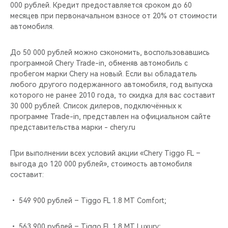
CHERY REMOTE
000 рублей. Кредит предоставляется сроком до 60
месяцев при первоначальном взносе от 20% от стоимости
автомобиля.
CHERY И СПОРТ
До 50 000 рублей можно сэкономить, воспользовавшись
НАШИ МЕРОПРИЯТИЯ
программой Chery Trade-in, обменяв автомобиль с
пробегом марки Chery на новый. Если вы обладатель
ВИДЕООБЗОРЫ
любого другого подержанного автомобиля, год выпуска
которого не ранее 2010 года, то скидка для вас составит
CHERY ДЛЯ ДЕТЕЙ
30 000 рублей. Список дилеров, подключённых к
программе Trade-in, представлен на официальном сайте
представительства марки - chery.ru
При выполнении всех условий акции «Chery Tiggo FL –
выгода до 120 000 рублей», стоимость автомобиля
составит:
• 549 900 рублей – Tiggo FL 1.8 MT Comfort;
• 563 900 рублей – Tiggo FL 1.8 MT Luxury;