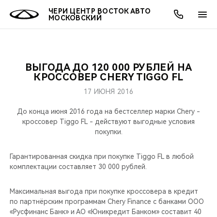
ЧЕРИ ЦЕНТР ВОСТОК АВТО
МОСКОВСКИЙ
ВЫГОДА ДО 120 000 РУБЛЕЙ НА
ОНЛАЙН СЕРВИСЫ
ПОКУПАТЕЛЯМ
ВЛАДЕЛЬЦАМ
О КОМПАНИИ
МИР CHERY
МОДЕЛИ
АКЦИИ
КРОССОВЕР CHERY TIGGO FL
17 ИЮНЯ 2016
ВЫБОР И ПОКУПКА
СЕРВИС
АКСЕССУАРЫ
ВЫГОДЫ И АКЦИИ
ВЫБОР И ПОКУПКА
О НАС
ВСЕ МОДЕЛИ
До конца июня 2016 года на бестселлер марки Chery -
КРЕДИТ И СТРАХОВАНИЕ
ЗАПЧАСТИ И АКСЕССУАРЫ
О БРЕНДЕ
КРЕДИТ
МЫ В СОЦСЕТЯХ
кроссовер Tiggo FL - действуют выгодные условия
КРОССОВЕРЫ
покупки.
ПОДДЕРЖКА
CHERY В СОЦСЕТЯХ
СЕДАНЫ
Гарантированная скидка при покупке Tiggo FL в любой
комплектации составляет 30 000 рублей.
CHERY CONNECT
ЛЮДИ CHERY
НОВИНКИ
Максимальная выгода при покупке кроссовера в кредит
БЛАГОТВОРИТЕЛЬНОСТЬ
по партнёрским программам Chery Finance c банками ООО
«Русфинанс Банк» и АО «Юникредит Банком» составит 40