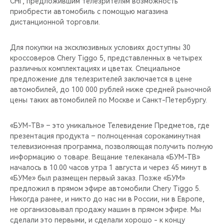
СНГ, предложившим телезрителям возможность
CHERY REMOTE
приобрести автомобиль с помощью магазина
дистанционной торговли.
CHERY И СПОРТ
Для покупки на эксклюзивных условиях доступны 30
НАШИ МЕРОПРИЯТИЯ
кроссоверов Chery Tiggo 5, представленных в четырех
различных комплектациях и цветах. Специальное
ВИДЕООБЗОРЫ
предложение для телезрителей заключается в цене
автомобилей, до 100 000 рублей ниже средней рыночной
цены таких автомобилей по Москве и Санкт-Петербургу.
CHERY ДЛЯ ДЕТЕЙ
«БУМ-ТВ» – это уникальное Телевидение Предметов, где
презентация продукта – полноценная сорокаминутная
телевизионная программа, позволяющая получить полную
информацию о товаре. Вещание телеканала «БУМ-ТВ»
началось в 10.00 часов утра 1 августа и через 45 минут в
«БУМе» был размещен первый заказ. Позже «БУМ»
предложил в прямом эфире автомобили Chery Tiggo 5.
Никогда ранее, и никто до нас ни в России, ни в Европе,
не организовывал продажу машин в прямом эфире. Мы
сделали это первыми, и сделали хорошо - к концу