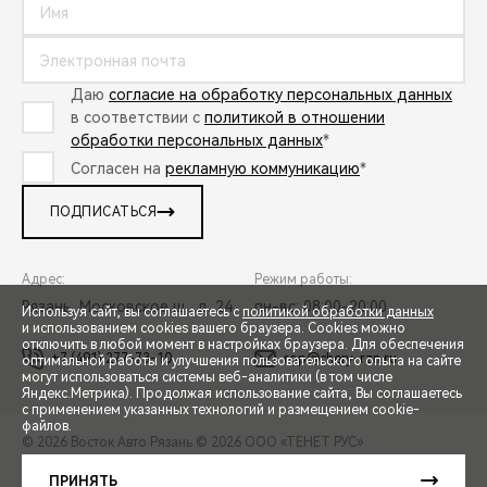
Даю
согласие на обработку персональных данных
в соответствии с
политикой в отношении
обработки персональных данных
*
Согласен на
рекламную коммуникацию
*
ПОДПИСАТЬСЯ
Адрес:
Режим работы:
Рязань, Московское ш., д. 24
пн-вс: 08:00-20:00
Используя сайт, вы соглашаетесь с
политикой обработки данных
и использованием cookies вашего браузера. Cookies можно
отключить в любой момент в настройках браузера. Для обеспечения
+7 (491) 277-73-10
rop@chery-rzn.ru
оптимальной работы и улучшения пользовательского опыта на сайте
могут использоваться системы веб-аналитики (в том числе
СПЕЦПРЕДЛОЖЕНИЯ
Яндекс.Метрика). Продолжая использование сайта, Вы соглашаетесь
с применением указанных технологий и размещением cookie-
файлов.
© 2026 Восток Авто Рязань
© 2026 ООО «ТЕНЕТ РУС»
ЗАПИСЬ НА ТЕСТ-ДРАЙВ
ПРАВОВАЯ ИНФОРМАЦИЯ
КОНТАКТЫ
КЛИЕНТСКАЯ ПОДДЕРЖКА
ПРИНЯТЬ