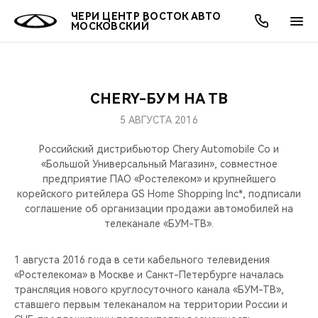
ЧЕРИ ЦЕНТР ВОСТОК АВТО
МОСКОВСКИЙ
CHERY-БУМ НА ТВ
ОНЛАЙН СЕРВИСЫ
ПОКУПАТЕЛЯМ
ВЛАДЕЛЬЦАМ
О КОМПАНИИ
МИР CHERY
МОДЕЛИ
АКЦИИ
5 АВГУСТА 2016
ВЫБОР И ПОКУПКА
СЕРВИС
АКСЕССУАРЫ
ВЫГОДЫ И АКЦИИ
ВЫБОР И ПОКУПКА
О НАС
ВСЕ МОДЕЛИ
Российский дистрибьютор Chery Automobile Co и
«Большой Универсальный Магазин», совместное
КРЕДИТ И СТРАХОВАНИЕ
ЗАПЧАСТИ И АКСЕССУАРЫ
О БРЕНДЕ
КРЕДИТ
МЫ В СОЦСЕТЯХ
предприятие ПАО «Ростелеком» и крупнейшего
КРОССОВЕРЫ
корейского ритейлера GS Home Shopping Inc*, подписали
соглашение об организации продажи автомобилей на
ПОДДЕРЖКА
CHERY В СОЦСЕТЯХ
телеканале «БУМ-ТВ».
СЕДАНЫ
CHERY CONNECT
ЛЮДИ CHERY
1 августа 2016 года в сети кабельного телевидения
НОВИНКИ
«Ростелекома» в Москве и Санкт-Петербурге началась
БЛАГОТВОРИТЕЛЬНОСТЬ
трансляция нового круглосуточного канала «БУМ-ТВ»,
ставшего первым телеканалом на территории России и