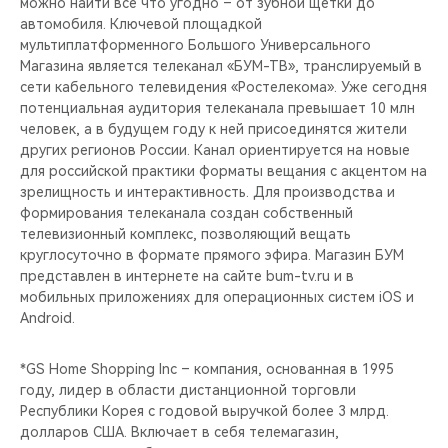
можно найти всё что угодно – от зубной щётки до
автомобиля. Ключевой площадкой
мультиплатформенного Большого Универсального
Магазина является телеканал «БУМ-ТВ», транслируемый в
сети кабельного телевидения «Ростелекома». Уже сегодня
потенциальная аудитория телеканала превышает 10 млн
человек, а в будущем году к ней присоединятся жители
других регионов России. Канал ориентируется на новые
для российской практики форматы вещания с акцентом на
зрелищность и интерактивность. Для производства и
формирования телеканала создан собственный
телевизионный комплекс, позволяющий вещать
круглосуточно в формате прямого эфира. Магазин БУМ
представлен в интернете на сайте bum-tv.ru и в
мобильных приложениях для операционных систем iOS и
Android.
*GS Home Shopping Inc – компания, основанная в 1995
году, лидер в области дистанционной торговли
Республики Корея с годовой выручкой более 3 млрд.
долларов США. Включает в себя телемагазин,