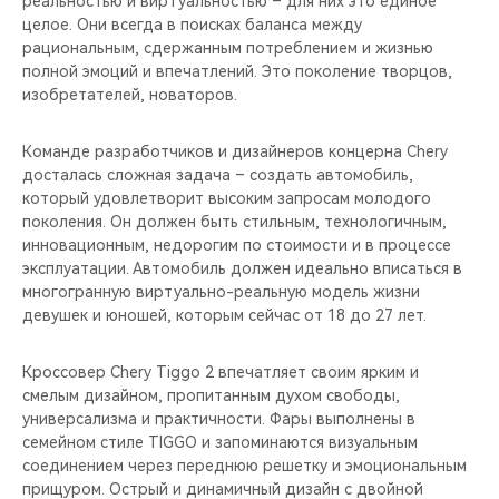
реальностью и виртуальностью – для них это единое
CHERY REMOTE
целое. Они всегда в поисках баланса между
рациональным, сдержанным потреблением и жизнью
CHERY И СПОРТ
полной эмоций и впечатлений. Это поколение творцов,
изобретателей, новаторов.
НАШИ МЕРОПРИЯТИЯ
Команде разработчиков и дизайнеров концерна Chery
ВИДЕООБЗОРЫ
досталась сложная задача – создать автомобиль,
который удовлетворит высоким запросам молодого
поколения. Он должен быть стильным, технологичным,
CHERY ДЛЯ ДЕТЕЙ
инновационным, недорогим по стоимости и в процессе
эксплуатации. Автомобиль должен идеально вписаться в
многогранную виртуально-реальную модель жизни
девушек и юношей, которым сейчас от 18 до 27 лет.
Кроссовер Chery Tiggo 2 впечатляет своим ярким и
смелым дизайном, пропитанным духом свободы,
универсализма и практичности. Фары выполнены в
семейном стиле TIGGO и запоминаются визуальным
соединением через переднюю решетку и эмоциональным
прищуром. Острый и динамичный дизайн с двойной