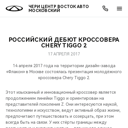
ЧЕРИ ЦЕНТР ВОСТОК АВТО
МОСКОВСКИЙ
РОССИЙСКИЙ ДЕБЮТ КРОССОВЕРА
ОНЛАЙН СЕРВИСЫ
ПОКУПАТЕЛЯМ
ВЛАДЕЛЬЦАМ
О КОМПАНИИ
МИР CHERY
МОДЕЛИ
АКЦИИ
CHERY TIGGO 2
17 АПРЕЛЯ 2017
ВЫБОР И ПОКУПКА
СЕРВИС
АКСЕССУАРЫ
ВЫГОДЫ И АКЦИИ
ВЫБОР И ПОКУПКА
О НАС
ВСЕ МОДЕЛИ
14 апреля 2017 года на территории дизайн-завода
КРЕДИТ И СТРАХОВАНИЕ
ЗАПЧАСТИ И АКСЕССУАРЫ
О БРЕНДЕ
КРЕДИТ
МЫ В СОЦСЕТЯХ
«Флакон» в Москве состоялась презентация молодёжного
КРОССОВЕРЫ
кроссовера Chery Tiggo 2.
ПОДДЕРЖКА
CHERY В СОЦСЕТЯХ
СЕДАНЫ
Этот изысканный и инновационный кроссовер является
продолжением линейки Tiggo и ориентирован на
CHERY CONNECT
ЛЮДИ CHERY
представителей поколения Z. Они интересуются наукой,
НОВИНКИ
технологиями и искусством, ведут активный образ жизни,
БЛАГОТВОРИТЕЛЬНОСТЬ
предпочитают путешествовать и созерцать, при этом
всегда быть на связи. У них стёрты границы между