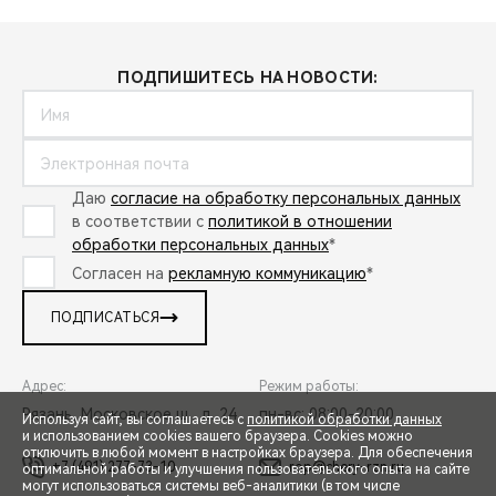
ПОДПИШИТЕСЬ НА НОВОСТИ:
Даю
согласие на обработку персональных данных
в соответствии с
политикой в отношении
обработки персональных данных
*
Согласен на
рекламную коммуникацию
*
ПОДПИСАТЬСЯ
Адрес:
Режим работы:
Рязань, Московское ш., д. 24
пн-вс: 08:00-20:00
Используя сайт, вы соглашаетесь с
политикой обработки данных
и использованием cookies вашего браузера. Cookies можно
отключить в любой момент в настройках браузера. Для обеспечения
+7 (491) 277-73-10
rop@chery-rzn.ru
оптимальной работы и улучшения пользовательского опыта на сайте
могут использоваться системы веб-аналитики (в том числе