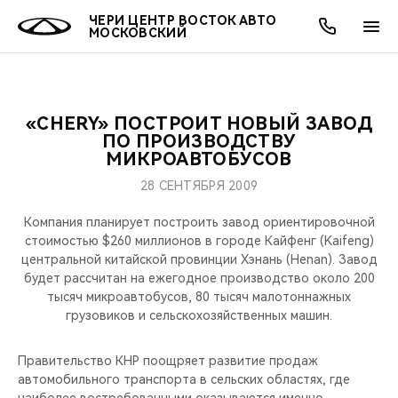
ЧЕРИ ЦЕНТР ВОСТОК АВТО
МОСКОВСКИЙ
«CHERY» ПОСТРОИТ НОВЫЙ ЗАВОД
ОНЛАЙН СЕРВИСЫ
ПОКУПАТЕЛЯМ
ВЛАДЕЛЬЦАМ
О КОМПАНИИ
МИР CHERY
МОДЕЛИ
АКЦИИ
ПО ПРОИЗВОДСТВУ
МИКРОАВТОБУСОВ
ВЫБОР И ПОКУПКА
СЕРВИС
АКСЕССУАРЫ
ВЫГОДЫ И АКЦИИ
ВЫБОР И ПОКУПКА
О НАС
ВСЕ МОДЕЛИ
28 СЕНТЯБРЯ 2009
КРЕДИТ И СТРАХОВАНИЕ
ЗАПЧАСТИ И АКСЕССУАРЫ
О БРЕНДЕ
КРЕДИТ
МЫ В СОЦСЕТЯХ
Компания планирует построить завод ориентировочной
КРОССОВЕРЫ
стоимостью $260 миллионов в городе Кайфенг (Kaifeng)
центральной китайской провинции Хэнань (Henan). Завод
ПОДДЕРЖКА
CHERY В СОЦСЕТЯХ
будет рассчитан на ежегодное производство около 200
СЕДАНЫ
тысяч микроавтобусов, 80 тысяч малотоннажных
CHERY CONNECT
ЛЮДИ CHERY
грузовиков и сельскохозяйственных машин.
НОВИНКИ
БЛАГОТВОРИТЕЛЬНОСТЬ
Правительство КНР поощряет развитие продаж
автомобильного транспорта в сельских областях, где