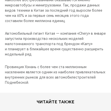
наиболее востребованными оказываются именно
CHERY REMOTE
микроавтобусы и минигрузовики. Так, продажи данных
видов техники в Китае за последний год выросли более
CHERY И СПОРТ
чем на 60% и за первые семь месяцев этого года
составили более миллиона единиц.
НАШИ МЕРОПРИЯТИЯ
Автомобильный гигант Китая — компания «Chery» в январе
ВИДЕООБЗОРЫ
запустила производство нескольких моделей
малотоннажного транспорта под брендом «Karry»
и планирует в ближайшее время существенно расширить
CHERY ДЛЯ ДЕТЕЙ
модельный ряд.
Провинция Хэнань с более чем ста миллионным
населением является одним из наиболее привлекательных
внутренних рынков для всех автомобилестроителей
Поднебесной.
ЧИТАЙТЕ ТАКЖЕ