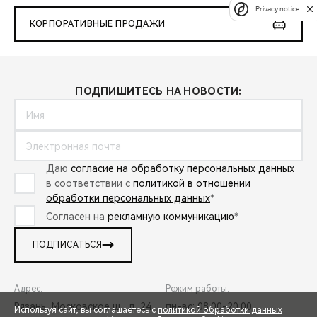
Privacy notice
КОРПОРАТИВНЫЕ ПРОДАЖИ
ПОДПИШИТЕСЬ НА НОВОСТИ:
Даю
согласие на обработку персональных данных
в соответствии с
политикой в отношении
обработки персональных данных
*
Согласен на
рекламную коммуникацию
*
ПОДПИСАТЬСЯ
Адрес:
Режим работы:
Рязань, Московское ш., д. 24
пн-вс: 08:00-20:00
Используя сайт, вы соглашаетесь с
политикой обработки данных