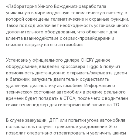
CHERY REMOTE
«Лаборатория Умного Вождения» разработала
уникальную в мире модульную телематическую систему, в
CHERY И СПОРТ
которой совмещены телематические и охранные функции.
Такой подход исключает необходимость установки иного
НАШИ МЕРОПРИЯТИЯ
дополнительного оборудования, что облегчает для
клиента взаимодействие с сервис-провайдерами и
снижает нагрузку на его автомобиль.
ВИДЕООБЗОРЫ
Установив у официального дилера CHERY данное
CHERY ДЛЯ ДЕТЕЙ
оборудование, владелец кроссовера Tiggo 5 получит
возможность дистанционно открывать/закрывать двери
и багажник, запускать двигатель и осуществлять
удаленную диагностику автомобиля. Информация о
техническом состоянии автомобиля в режиме реального
времени будет попадать в СТОА, после чего с водителем
свяжется менеджер для своевременной записи на ТО.
В случае эвакуации, ДТП или попытки угона автомобиля
пользователь получит тревожное уведомление. Это
позволит оперативно отреагировать и увеличить шансы