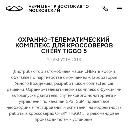
ЧЕРИ ЦЕНТР ВОСТОК АВТО
МОСКОВСКИЙ
ОХРАННО-ТЕЛЕМАТИЧЕСКИЙ
ОНЛАЙН СЕРВИСЫ
ПОКУПАТЕЛЯМ
ВЛАДЕЛЬЦАМ
О КОМПАНИИ
МИР CHERY
МОДЕЛИ
АКЦИИ
КОМПЛЕКС ДЛЯ КРОССОВЕРОВ
CHERY TIGGO 5
ВЫБОР И ПОКУПКА
СЕРВИС
АКСЕССУАРЫ
ВЫГОДЫ И АКЦИИ
ВЫБОР И ПОКУПКА
О НАС
ВСЕ МОДЕЛИ
20 АВГУСТА 2018
КРЕДИТ И СТРАХОВАНИЕ
ЗАПЧАСТИ И АКСЕССУАРЫ
О БРЕНДЕ
КРЕДИТ
МЫ В СОЦСЕТЯХ
Дистрибьютор автомобилей марки CHERY в России
КРОССОВЕРЫ
объявляет о партнёрстве c компанией «Лаборатория
Умного Вождения», разработчиком connected car
ПОДДЕРЖКА
CHERY В СОЦСЕТЯХ
решений. Охранно-телематический комплекс с функциями
СЕДАНЫ
автозапуска двигателя, спутникового мониторинга и
CHERY CONNECT
ЛЮДИ CHERY
управления по каналам GPS, GSM, прошёл все
необходимые тестирования и испытания на корректность
НОВИНКИ
работы в кроссоверах CHERY TIGGO 5, и рекомендован
БЛАГОТВОРИТЕЛЬНОСТЬ
производителем к установке.