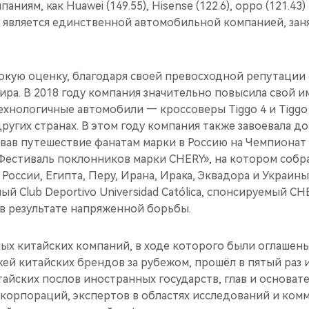
иям, как Huawei (149.55), Hisense (122.6), oppo (121.43) 
ом является единственной автомобильной компанией, зан
окую оценку, благодаря своей превосходной репутации
мира. В 2018 году компания значительно повысила свой 
хнологичные автомобили — кроссоверы Tiggo 4 и Tiggo 7
других странах. В этом году компания также завоевала д
вав путешествие фанатам марки в Россию на Чемпионат 
«Фестиваль поклонников марки CHERY», на котором собр
 России, Египта, Перу, Ирана, Ирака, Эквадора и Украины
й Club Deportivo Universidad Católica, спонсируемый CH
 в результате напряженной борьбы.
х китайских компаний, в ходе которого были оглашены
ей китайских брендов за рубежом, прошёл в пятый раз 
айских послов иностранных государств, глав и основат
корпораций, экспертов в областях исследований и комм