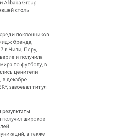
и Alibaba Group
явшей столь
 среди поклонников
имидж бренда,
 в Чили, Перу,
оверие и получила
мира по футболу, в
ались ценители
, в декабре
ERY, завоевал титул
 результаты
и получил широкое
елей
уникаций, а также