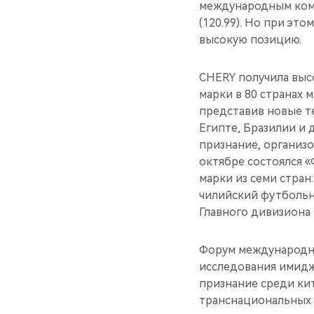
международным компан
(120.99). Но при эт
высокую позицию.
CHERY получила выс
марки в 80 странах 
представив новые те
Египте, Бразилии и 
признание, организо
октябре состоялся 
марки из семи стран:
чилийский футбольны
Главного дивизиона
Форум международны
исследования имидж
признание среди кит
транснациональных 