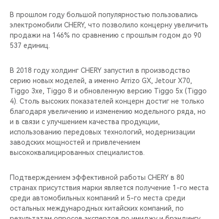
CHERY REMOTE
В прошлом году большой популярностью пользовались
электромобили CHERY, что позволило концерну увеличить
CHERY И СПОРТ
продажи на 146% по сравнению с прошлым годом до 90
537 единиц.
НАШИ МЕРОПРИЯТИЯ
В 2018 году холдинг CHERY запустил в производство
ВИДЕООБЗОРЫ
серию новых моделей, а именно Arrizo GX, Jetour X70,
Tiggo 3xe, Tiggo 8 и обновленную версию Tiggo 5x (Tiggo
CHERY ДЛЯ ДЕТЕЙ
4). Столь высоких показателей концерн достиг не только
благодаря увеличению и изменению модельного ряда, но
и в связи с улучшением качества продукции,
использованию передовых технологий, модернизации
заводских мощностей и привлечением
высококвалицированных специалистов.
Подтверждением эффективной работы CHERY в 80
странах присутствия марки является получение 1-го места
среди автомобильных компаний и 5-го места среди
остальных международных китайских компаний, по
результатам опросов экспертов по имиджу и брэндингу