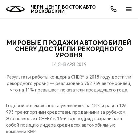
ЧЕРИ ЦЕНТР ВОСТОК АВТО
МОСКОВСКИЙ
МИРОВЫЕ ПРОДАЖИ АВТОМОБИЛЕЙ
ОНЛАЙН СЕРВИСЫ
ПОКУПАТЕЛЯМ
ВЛАДЕЛЬЦАМ
О КОМПАНИИ
МИР CHERY
МОДЕЛИ
АКЦИИ
CHERY ДОСТИГЛИ РЕКОРДНОГО
УРОВНЯ
ВЫБОР И ПОКУПКА
СЕРВИС
АКСЕССУАРЫ
ВЫГОДЫ И АКЦИИ
ВЫБОР И ПОКУПКА
О НАС
ВСЕ МОДЕЛИ
14 ЯНВАРЯ 2019
КРЕДИТ И СТРАХОВАНИЕ
ЗАПЧАСТИ И АКСЕССУАРЫ
О БРЕНДЕ
КРЕДИТ
МЫ В СОЦСЕТЯХ
Результаты работы концерна CHERY в 2018 году достигли
КРОССОВЕРЫ
рекордного уровня — реализовано 752 759 автомобилей,
что на 11% превышает показатели предыдущего года.
ПОДДЕРЖКА
CHERY В СОЦСЕТЯХ
СЕДАНЫ
Годовой объем экспорта увеличился на 18% и равен 126
CHERY CONNECT
ЛЮДИ CHERY
993 транспортным средствам, проданными за рубежом.
НОВИНКИ
Это позволяет CHERY в 16-й год подряд сохранить за
БЛАГОТВОРИТЕЛЬНОСТЬ
собой позицию лидера среди всех автомобильных
компаний КНР.