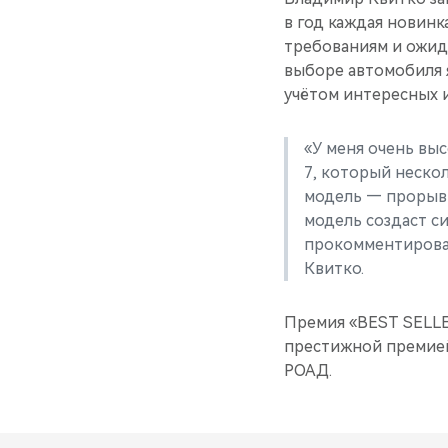
в год каждая новинк
требованиям и ожид
выборе автомобиля я
учётом интересных и
«У меня очень вы
7, который нескол
модель — прорыв 
модель создаст с
прокомментирова
Квитко.
Премия «BEST SELLER
престижной премией
РОАД.