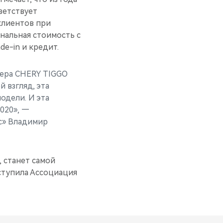
ветствует
клиентов при
инальная стоимость с
e-in и кредит.
вера CHERY TIGGO
 взгляд, эта
одели. И эта
020», —
с» Владимир
 станет самой
ступила Ассоциация