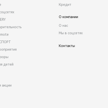
е
Кредит
соцсетях
О компании
ERY
О нас
орительность
Мы в соцсетях
emote
 СПОРТ
Контакты
роприятия
зоры
ля детей
и акции