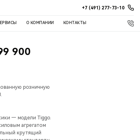
+7 (491) 277-73-10
СЕРВИСЫ
О КОМПАНИИ
КОНТАКТЫ
99 900
ндованную розничную
.
сики — модели Tiggo.
иловым агрегатом
мальный крутящий