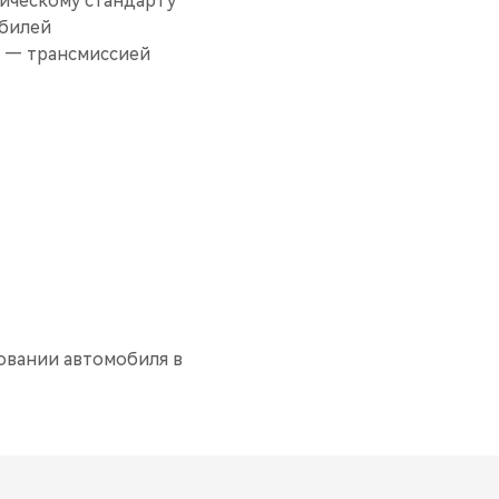
гическому стандарту
обилей
в — трансмиссией
овании автомобиля в