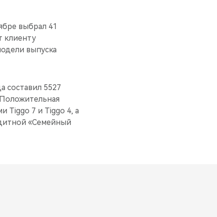
ябре выбрал 41
т клиенту
 модели выпуска
а составил 5527
. Положительная
Tiggo 7 и Tiggo 4, а
едитной «Семейный