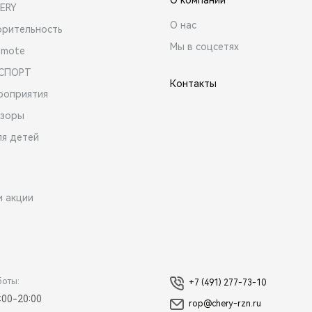
ERY
О нас
орительность
Мы в соцсетях
emote
 СПОРТ
Контакты
роприятия
зоры
ля детей
и акции
боты:
+7 (491) 277-73-10
:00-20:00
rop@chery-rzn.ru