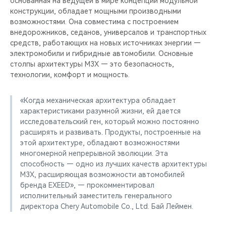
основанная на ведущей в мире концепции модульной
CHERY REMOTE
конструкции, обладает мощными производными
возможностями. Она совместима с построением
CHERY И СПОРТ
внедорожников, седанов, универсалов и транспортных
средств, работающих на новых источниках энергии —
НАШИ МЕРОПРИЯТИЯ
электромобили и гибридные автомобили. Основные
столпы архитектуры M3X — это безопасность,
технологии, комфорт и мощность.
ВИДЕООБЗОРЫ
«Когда механическая архитектура обладает
CHERY ДЛЯ ДЕТЕЙ
характеристиками разумной жизни, ей дается
исследовательский ген, который можно постоянно
расширять и развивать. Продукты, построенные на
этой архитектуре, обладают возможностями
многомерной непрерывной эволюции. Эта
способность — одно из лучших качеств архитектуры
M3X, расширяющая возможности автомобилей
бренда EXEED», — прокомментировал
исполнительный заместитель генерального
директора Chery Automobile Co., Ltd. Бай Леймен.