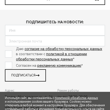
ПОДПИШИТЕСЬ НА НОВОСТИ:
Даю
согласие на обработку персональных данных
в соответствии с
политикой в отношении
обработки персональных данных
*
Согласен на
рекламную коммуникацию
*
ПОДПИСАТЬСЯ
Адрес:
Режим работы:
Рязань, Московское ш., д. 24
пн-вс: 08:00-20:00
Используя сайт, вы соглашаетесь с
политикой обработки данных
и использованием cookies вашего браузера. Cookies можно
отключить в любой момент в настройках браузера. Для обеспечения
+7 (491) 277-73-10
rop@chery-rzn.ru
оптимальной работы и улучшения пользовательского опыта на сайте