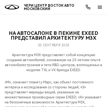
ЧЕРИ ЦЕНТР ВОСТОК АВТО
МОСКОВСКИЙ
НА АВТОСАЛОНЕ В ПЕКИНЕ EXEED
ОНЛАЙН СЕРВИСЫ
ПОКУПАТЕЛЯМ
ВЛАДЕЛЬЦАМ
О КОМПАНИИ
МИР CHERY
МОДЕЛИ
АКЦИИ
ПРЕДСТАВИЛ АРХИТЕКТУРУ M3X
30 СЕНТЯБРЯ 2020
ВЫБОР И ПОКУПКА
СЕРВИС
АКСЕССУАРЫ
ВЫГОДЫ И АКЦИИ
ВЫБОР И ПОКУПКА
О НАС
ВСЕ МОДЕЛИ
Архитектура M3X представляет собой концепцию
КРЕДИТ И СТРАХОВАНИЕ
ЗАПЧАСТИ И АКСЕССУАРЫ
О БРЕНДЕ
КРЕДИТ
МЫ В СОЦСЕТЯХ
создания автомобилей, основанную на 23-летнем опыте
КРОССОВЕРЫ
автомобилестроения и пяти R&D-центров, воплощенных в
моделях TXL и VX бренда EXEED.
ПОДДЕРЖКА
CHERY В СОЦСЕТЯХ
СЕДАНЫ
«М», означает планету Марс, как объект постоянного
CHERY CONNECT
ЛЮДИ CHERY
интереса и исследования со стороны людей; «3»
НОВИНКИ
представляет мириады вещей, указанные на
БЛАГОТВОРИТЕЛЬНОСТЬ
множественные производные серии EXEED; «X» указывает
на бесконечные возможности. Архитектура M3X,