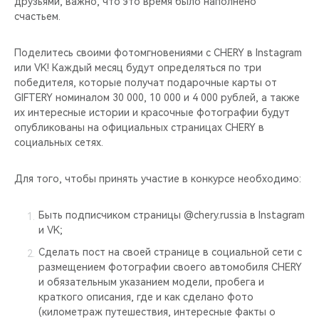
друзьями, важно, что это время было наполнено
CHERY REMOTE
счастьем.
CHERY И СПОРТ
Поделитесь своими фотомгновениями с CHERY в Instagram
или VK! Каждый месяц будут определяться по три
НАШИ МЕРОПРИЯТИЯ
победителя, которые получат подарочные карты от
GIFTERY номиналом 30 000, 10 000 и 4 000 рублей, а также
ВИДЕООБЗОРЫ
их интересные истории и красочные фотографии будут
опубликованы на официальных страницах CHERY в
социальных сетях.
CHERY ДЛЯ ДЕТЕЙ
Для того, чтобы принять участие в конкурсе необходимо:
Быть подписчиком страницы @chery.russia в Instagram
и VK;
Сделать пост на своей странице в социальной сети с
размещением фотографии своего автомобиля CHERY
и обязательным указанием модели, пробега и
краткого описания, где и как сделано фото
(километраж путешествия, интересные факты о