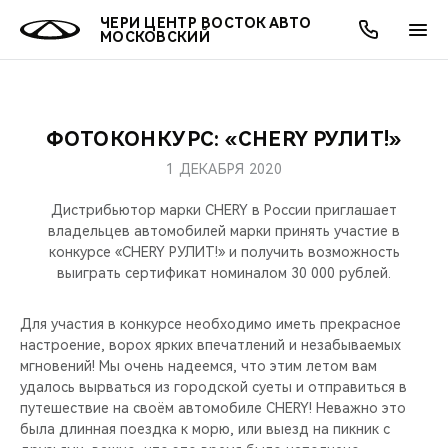
ЧЕРИ ЦЕНТР ВОСТОК АВТО
МОСКОВСКИЙ
ФОТОКОНКУРС: «CHERY РУЛИТ!»
ОНЛАЙН СЕРВИСЫ
ПОКУПАТЕЛЯМ
ВЛАДЕЛЬЦАМ
О КОМПАНИИ
МИР CHERY
МОДЕЛИ
АКЦИИ
1 ДЕКАБРЯ 2020
ВЫБОР И ПОКУПКА
СЕРВИС
АКСЕССУАРЫ
ВЫГОДЫ И АКЦИИ
ВЫБОР И ПОКУПКА
О НАС
ВСЕ МОДЕЛИ
Дистрибьютор марки CHERY в России приглашает
владельцев автомобилей марки принять участие в
КРЕДИТ И СТРАХОВАНИЕ
ЗАПЧАСТИ И АКСЕССУАРЫ
О БРЕНДЕ
КРЕДИТ
МЫ В СОЦСЕТЯХ
конкурсе «CHERY РУЛИТ!» и получить возможность
КРОССОВЕРЫ
выиграть сертификат номиналом 30 000 рублей.
ПОДДЕРЖКА
CHERY В СОЦСЕТЯХ
СЕДАНЫ
Для участия в конкурсе необходимо иметь прекрасное
настроение, ворох ярких впечатлений и незабываемых
CHERY CONNECT
ЛЮДИ CHERY
мгновений! Мы очень надеемся, что этим летом вам
НОВИНКИ
удалось вырваться из городской суеты и отправиться в
БЛАГОТВОРИТЕЛЬНОСТЬ
путешествие на своём автомобиле CHERY! Неважно это
была длинная поездка к морю, или выезд на пикник с