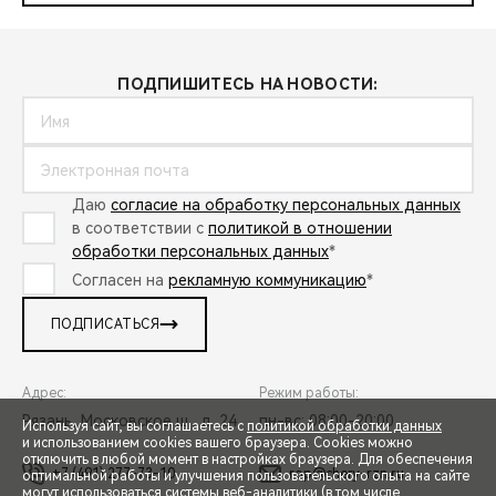
ПОДПИШИТЕСЬ НА НОВОСТИ:
Даю
согласие на обработку персональных данных
в соответствии с
политикой в отношении
обработки персональных данных
*
Согласен на
рекламную коммуникацию
*
ПОДПИСАТЬСЯ
Адрес:
Режим работы:
Рязань, Московское ш., д. 24
пн-вс: 08:00-20:00
Используя сайт, вы соглашаетесь с
политикой обработки данных
и использованием cookies вашего браузера. Cookies можно
отключить в любой момент в настройках браузера. Для обеспечения
+7 (491) 277-73-10
rop@chery-rzn.ru
оптимальной работы и улучшения пользовательского опыта на сайте
могут использоваться системы веб-аналитики (в том числе