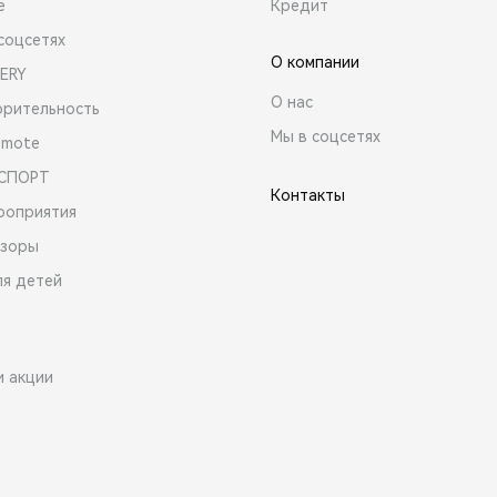
е
Кредит
соцсетях
О компании
ERY
О нас
орительность
Мы в соцсетях
emote
 СПОРТ
Контакты
роприятия
зоры
ля детей
и акции