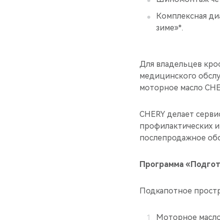
Комплексная диа
зиме»*.
Для владельцев крос
медицинского обслу
моторное масло CHER
CHERY делает серви
профилактических и 
послепродажное обс
Программа «Подгот
Подкапотное простр
Моторное масло