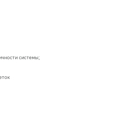
ичности системы;
еток