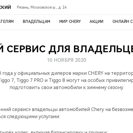
СКИЙ
Рязань, Московское ш., д. 24
АТЕЛЯМ
ВЛАДЕЛЬЦАМ
МИР CHERY
АКЦИИ
ОНЛАЙН 
 СЕРВИС ДЛЯ ВЛАДЕЛЬЦ
10 НОЯБРЯ 2020
20 года у официальных дилеров марки CHERY на террито
Tiggo 7, Tiggo 7 PRO и Tiggo 8 могут на особых привилег
подготовить свои автомобили к зимнему сезону.
енний сервис» владельцы автомобилей Chery на безвозм
ься следующими услугами:
рёх колес, включая балансировку и грузики;