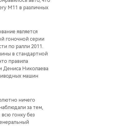
онравилось авто, что
ery M11 в различных
ование является
ой гоночной серии
ти по ралли 2011.
ашины в стандартной
что правила
и Дениса Николаева
риводных машин
солютно ничего
наблюдали за тем,
 всю гонку без
генеральный