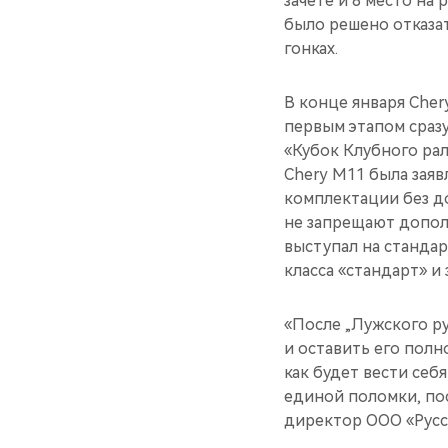
зачете и 8 место на
было решено отказат
гонках.
В конце января Cher
первым этапом сразу
«Кубок Клубного ра
Chery М11 была заяв
комплектации без до
не запрещают допол
выступал на станда
класса «стандарт» и 
«После „Лужского р
и оставить его полн
как будет вести себ
единой поломки, по
директор ООО «Русс