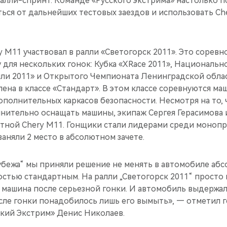
 ралли-спринт. Команде «Русского экстрима» настолько п
ься от дальнейших тестовых заездов и использовать Ch
y M11 участвовал в ралли «Светогорск 2011». Это соревн
 для нескольких гонок: Кубка «XRace 2011», Национальн
лли 2011» и Открытого Чемпионата Ленинградской облас
лена в классе «Стандарт». В этом классе соревнуются м
полнительных каркасов безопасности. Несмотря на то, 
нительно оснащать машины, экипаж Сергея Герасимова 
ртной Chery М11. Гонщики стали лидерами среди моноп
заняли 2 место в абсолютном зачете.
убежа“ мы приняли решение не менять в автомобиле аб
остью стандартным. На ралли „Светогорск 2011“ просто 
я машина после серьезной гонки. И автомобиль выдержал
сле гонки понадобилось лишь его вымыть», — отметил 
кий Экстрим» Денис Николаев.