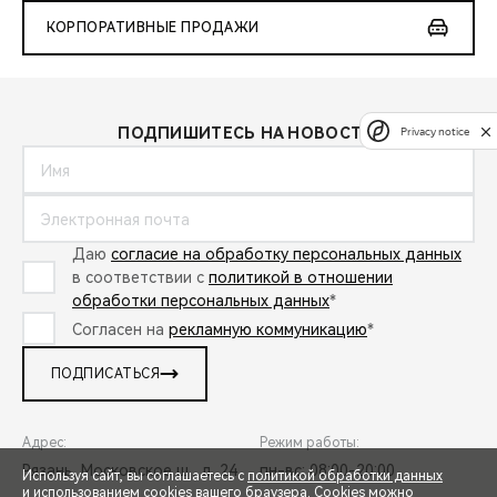
КОРПОРАТИВНЫЕ ПРОДАЖИ
ПОДПИШИТЕСЬ НА НОВОСТИ:
Privacy notice
Даю
согласие на обработку персональных данных
в соответствии с
политикой в отношении
обработки персональных данных
*
Согласен на
рекламную коммуникацию
*
ПОДПИСАТЬСЯ
Адрес:
Режим работы:
Рязань, Московское ш., д. 24
пн-вс: 08:00-20:00
Используя сайт, вы соглашаетесь с
политикой обработки данных
и использованием cookies вашего браузера. Cookies можно