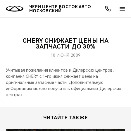
ЧЕРИ ЦЕНТР ВОСТОК АВТО
МОСКОВСКИЙ
CHERY СНИЖАЕТ ЦЕНЫ НА
ОНЛАЙН СЕРВИСЫ
ПОКУПАТЕЛЯМ
ВЛАДЕЛЬЦАМ
О КОМПАНИИ
МИР CHERY
МОДЕЛИ
АКЦИИ
ЗАПЧАСТИ ДО 30%
10 ИЮНЯ 2009
ВЫБОР И ПОКУПКА
СЕРВИС
АКСЕССУАРЫ
ВЫГОДЫ И АКЦИИ
ВЫБОР И ПОКУПКА
О НАС
ВСЕ МОДЕЛИ
Учитывая пожелания клиентов и Дилерских центров,
КРЕДИТ И СТРАХОВАНИЕ
ЗАПЧАСТИ И АКСЕССУАРЫ
О БРЕНДЕ
КРЕДИТ
МЫ В СОЦСЕТЯХ
компания CHERY с 1-го июня снижает цены на
КРОССОВЕРЫ
оригинальные запасные части. Дополнительную
ПОДДЕРЖКА
CHERY В СОЦСЕТЯХ
информацию можно получить в официальных Дилерских
СЕДАНЫ
центрах.
CHERY CONNECT
ЛЮДИ CHERY
НОВИНКИ
БЛАГОТВОРИТЕЛЬНОСТЬ
ЧИТАЙТЕ ТАКЖЕ