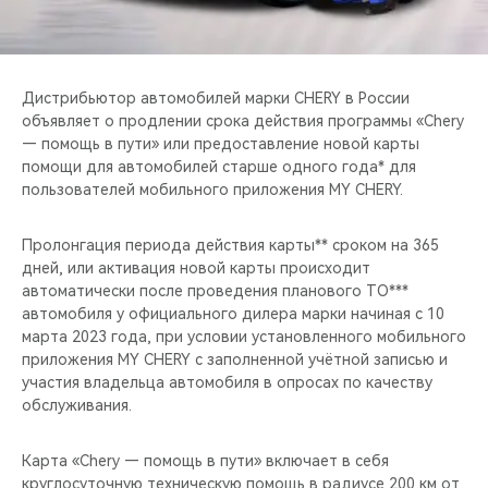
CHERY REMOTE
CHERY И СПОРТ
Дистрибьютор автомобилей марки CHERY в России
НАШИ МЕРОПРИЯТИЯ
объявляет о продлении срока действия программы «Chery
— помощь в пути» или предоставление новой карты
помощи для автомобилей старше одного года* для
ВИДЕООБЗОРЫ
пользователей мобильного приложения MY CHERY.
CHERY ДЛЯ ДЕТЕЙ
Пролонгация периода действия карты** сроком на 365
дней, или активация новой карты происходит
автоматически после проведения планового ТО***
автомобиля у официального дилера марки начиная с 10
марта 2023 года, при условии установленного мобильного
приложения MY CHERY c заполненной учётной записью и
участия владельца автомобиля в опросах по качеству
обслуживания.
Карта «Chery — помощь в пути» включает в себя
круглосуточную техническую помощь в радиусе 200 км от