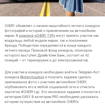
CHERY REMOTE
CHERY И СПОРТ
НАШИ МЕРОПРИЯТИЯ
CHERY объявляет о начале масштабного летнего конкурса
фотографий и историй о приключениях на автомобилях
марки. В
конкурсе «CHERY ТУР»
могут принять участие как
ВИДЕООБЗОРЫ
владельцы любой модели марки, так и поклонники
бренда. Победители определяются в конце каждого
CHERY ДЛЯ ДЕТЕЙ
летнего месяца. Призовой фонд конкурса, спонсором
которого выступил Драйв Клик Банк, состоит из 42
позиций – от термокружек и до электросамокатов.
Для участия в конкурсе необходимо войти в Telegram-бот
конкурса
@cherytourbot
и получить задание сделать
оригинальное фото с участием автомобиля CHERY,
опубликовать его в любой социальной сети и отметить
хэштегом #CHERYтур. Это несложное задание относится к
категории EASY. В категории PRO необходимо рассказать
историю путешествия на автомобиле CHERYи