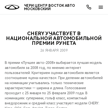
ЧЕРИ ЦЕНТР ВОСТОК АВТО
МОСКОВСКИЙ
CHERY УЧАСТВУЕТ В
ОНЛАЙН СЕРВИСЫ
ПОКУПАТЕЛЯМ
ВЛАДЕЛЬЦАМ
О КОМПАНИИ
МИР CHERY
МОДЕЛИ
АКЦИИ
НАЦИОНАЛЬНОЙ АВТОМОБИЛЬНОЙ
ПРЕМИИ РУНЕТА
ВЫБОР И ПОКУПКА
СЕРВИС
АКСЕССУАРЫ
ВЫГОДЫ И АКЦИИ
ВЫБОР И ПОКУПКА
О НАС
ВСЕ МОДЕЛИ
26 ЯНВАРЯ 2009
КРЕДИТ И СТРАХОВАНИЕ
ЗАПЧАСТИ И АКСЕССУАРЫ
О БРЕНДЕ
КРЕДИТ
МЫ В СОЦСЕТЯХ
В премии «Лучшее авто-2008» выбирается лучшая модель
КРОССОВЕРЫ
автомобиля за 2008 год, по мнению интернет
ПОДДЕРЖКА
CHERY В СОЦСЕТЯХ
пользователей. Критерием оценки автомобиля является
СЕДАНЫ
соотношение «цена-качество». При делении автомобилей
на номинации учитывались только технические
CHERY CONNECT
ЛЮДИ CHERY
характеристики — ширина и длина. Голосование
НОВИНКИ
проходит с 25 января по 25 февраля 2009 года. В
БЛАГОТВОРИТЕЛЬНОСТЬ
номинациях: супермини, гольф класс, компактный
внедорожник и средний класс участвуют модели CHERY: