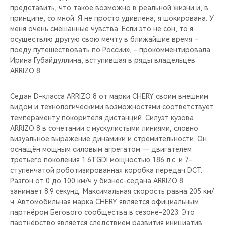
представить, что такое возможно в реальной жизни и, в
принципе, со мной. Я не просто удивлена, я шокирована. У
меня очень смешанные чувства. Если это не сон, то я
осуществлю другую свою мечту в ближайшие время –
поеду путешествовать по России», - прокомментировала
Ирина Губайдуллина, вступившая в ряды владельцев
ARRIZO 8.
Седан D-класса ARRIZO 8 от марки CHERY своим внешним
видом и технологическими возможностями соответствует
темпераменту покорителя дистанций. Силуэт кузова
ARRIZO 8 в сочетании с мускулистыми линиями, словно
визуальное выражение динамики и стремительности. Он
оснащён мощным силовым агрегатом — двигателем
третьего поколения 1.6TGDI мощностью 186 л.с. и 7-
ступенчатой роботизированная коробка передач DCT.
Разгон от 0 до 100 км/ч у бизнес-седана ARRIZO 8
занимает 8.9 секунд. Максимальная скорость равна 205 км/
ч. Автомобильная марка CHERY является официальным
партнёром Бегового сообщества в сезоне-2023. Это
партнёрство является следствием развития инициатив