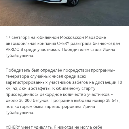
CHERY REMOTE
CHERY И СПОРТ
НАШИ МЕРОПРИЯТИЯ
17 сентября на юбилейном Московском Марафоне
автомобильная компания CHERY разыграла бизнес-седан
ВИДЕООБЗОРЫ
ARRIZO 8 среди участников. Победителем стала Ирина
Губайдуллина.
CHERY ДЛЯ ДЕТЕЙ
Победитель был определён посредством программы-
генератора случайных чисел среди всех
зарегистрированных участников забегов на дистанции 10
км, 42,2 км и эстафеты. К юбилейному старту
присоединилось рекордное количество участников -
около 30 000 бегунов. Программа выбрала номер 38 547,
под которым была зарегистрирована Ирина
Губайдуллина.
«CHERY умеет удивлять. Я никогда не могла себе