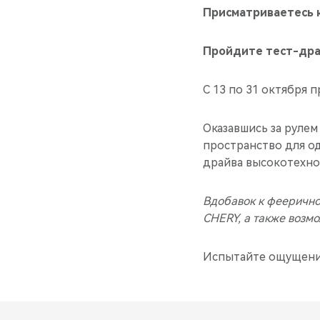
Присматриваетесь к
Пройдите тест-драй
C 13 по 31 октября 
Оказавшись за рулем
пространство для о
драйва высокотехно
Вдобавок к феерично
CHERY, а также возм
Испытайте ощущения