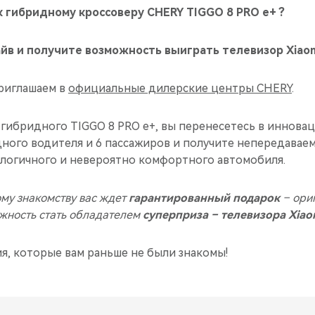
 гибридному кроссоверу CHERY TIGGO 8 PRO e+ ?
в и получите возможность выиграть телевизор Xiaom
приглашаем в
официальные дилерские центры CHERY
.
 гибридного TIGGO 8 PRO e+, вы перенесетесь в иннова
дного водителя и 6 пассажиров и получите непередавае
логичного и невероятно комфортного автомобиля.
му знакомству вас ждет
гарантированный подарок
– ори
ожность стать обладателем
суперприза – телевизора Xiao
, которые вам раньше не были знакомы!