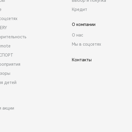
ары
Выбор и покупка
е
Кредит
соцсетях
О компании
ERY
О нас
орительность
Мы в соцсетях
emote
 СПОРТ
Контакты
роприятия
зоры
ля детей
и акции