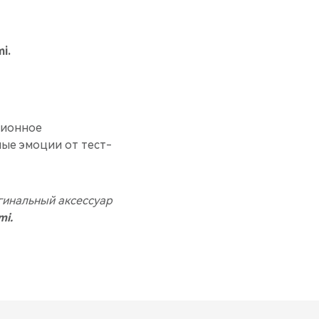
i.
ционное
мые эмоции от тест-
гинальный аксессуар
mi.