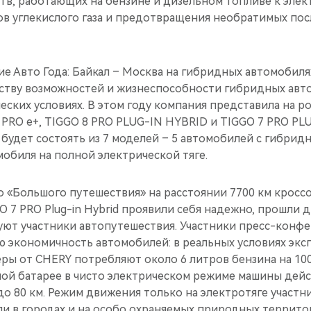
тв, работающих на бензине и дизельном топливе к элек
в углекислого газа и предотвращения необратимых по
е Авто Года: Байкал – Москва на гибридных автомобиля
тву возможностей и жизнеспособности гибридных авт
ских условиях. В этом году компания представила на р
PRO e+, TIGGO 8 PRO PLUG-IN HYBRID и TIGGO 7 PRO PLU
будет состоять из 7 моделей – 5 автомобилей с гибрид
мобиля на полной электрической тяге.
о «Большого путешествия» на расстоянии 7700 км кросс
GGO 7 PRO Plug-in Hybrid проявили себя надежно, прошли
уют участники автопутешествия. Участники пресс-конф
 экономичность автомобилей: в реальных условиях эксп
ы от CHERY потребляют около 6 литров бензина на 100 
ой батарее в чисто электрическом режиме машины дей
о 80 км. Режим движения только на электротяге участ
ли в городах и на особо охраняемых природных террито