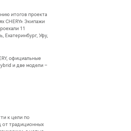
ению итогов проекта
ях CHERY». Экипажи
проехали 11
, Екатеринбург, Уфу,
ERY, официальные
ybrid и две модели –
ти к цели по
од от традиционных