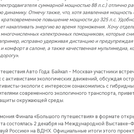
лектродвигателя суммарной мощностью 88 л.с.) отлично ра
 динамику. Отмечу также, что, хотя заявленная мощность
о кратковременное повышение мощности до 325 л.с. Удобно
ет накапливать энергию во время торможения. Хочу отдел
 многочисленных «электронных помощников», которые сни
Например, исправно удерживая дистанцию и предупреждая
и комфорт в салоне, а также качественная мультимедиа, к
дорогу».
тешествия Авто Года: Байкал - Москва» участники встреч
х с активистами экологических движений, обсуждая ос
тивисты-экологи с интересом ознакомились с гибридн
ителями современного экологичного транспорта, приве
защиты окружающей среды.
мония Финала «Большого путешествия» в формате откр
та состоялась 2 декабря на Международной Выставке-Ф
вуй Россию» на ВДНХ. Официальные итоги этого проек