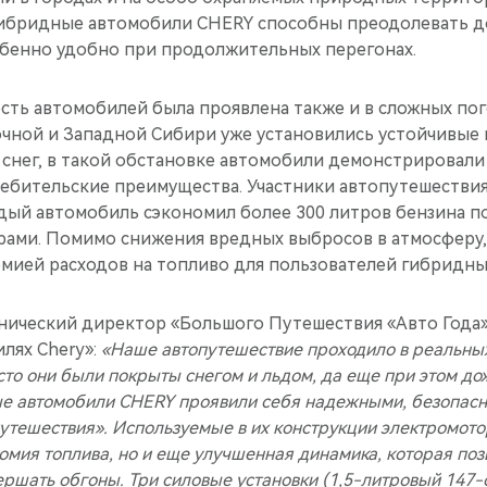
гибридные автомобили CHERY способны преодолевать д
обенно удобно при продолжительных перегонах.
сть автомобилей была проявлена также и в сложных пог
очной и Западной Сибири уже установились устойчивые
 снег, в такой обстановке автомобили демонстрировали
ебительские преимущества. Участники автопутешествия 
ждый автомобиль сэкономил более 300 литров бензина п
ами. Помимо снижения вредных выбросов в атмосферу, 
мией расходов на топливо для пользователей гибридны
хнический директор «Большого Путешествия «Авто Года»
лях Chery»:
«Наше автопутешествие проходило в реальны
сто они были покрыты снегом и льдом, да еще при этом до
ые автомобили CHERY проявили себя надежными, безопас
утешествия». Используемые в их конструкции электромотор
омия топлива, но и еще улучшенная динамика, которая поз
ершать обгоны. Три силовые установки (1,5-литровый 147