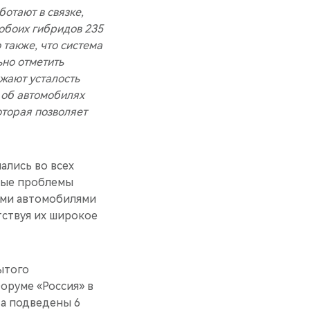
ботают в связке,
 обоих гибридов 235
 также, что система
ьно отметить
жают усталость
 об автомобилях
оторая позволяет
ались во всех
трые проблемы
ыми автомобилями
тствуя их широкое
ытого
оруме «Россия» в
та подведены 6