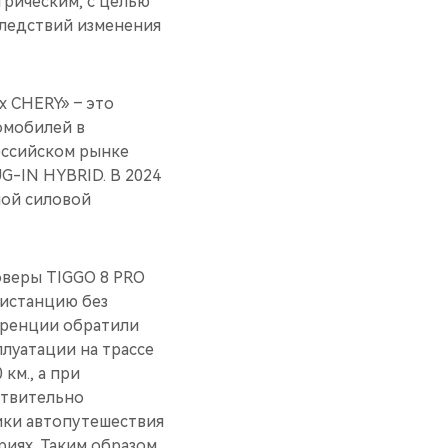
трическим, с целью
следствий изменения
х CHERY» – это
омобилей в
оссийском рынке
G-IN HYBRID. В 2024
ной силовой
оверы TIGGO 8 PRO
 дистанцию без
еренции обратили
луатации на трассе
км., а при
ствительно
ники автопутешествия
риях. Таким образом