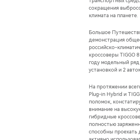
транспортных средс
сокращения выбросо
климата на планете.
Большое Путешестви
демонстрация общес
российско-климатиче
кроссоверы TIGGO 8 
году модельный ряд 
установкой и 2 авто
На протяжении всег
Plug-in Hybrid и TI
поломок, констатир
внимание на высокую
гибридные кроссовер
полностью заряженн
способны проехать д
активно использова