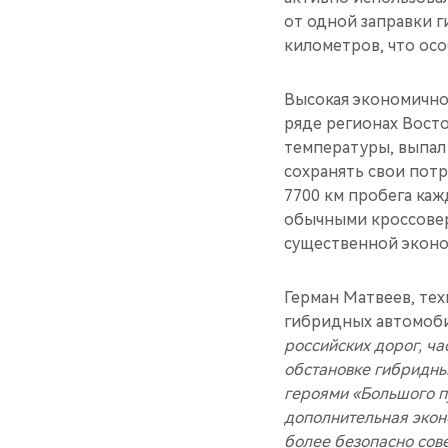
от одной заправки 
километров, что ос
Высокая экономично
ряде регионах Вост
температуры, выпал
сохранять свои потр
7700 км пробега ка
обычными кроссовер
существенной эконо
Герман Матвеев, те
гибридных автомоби
российских дорог, ча
обстановке гибридн
героями «Большого п
дополнительная экон
более безопасно сов