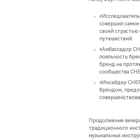
«Исследователь
совершил самое
своей страстью
путешествий.
«Амбассадор CH
лояльность бре
бренд на протя
сообщества CHE
«Инсайдер CHERY
брендом, предо
совершенствоват
Продолжение вечера
традиционного инст
музыкальных инстру