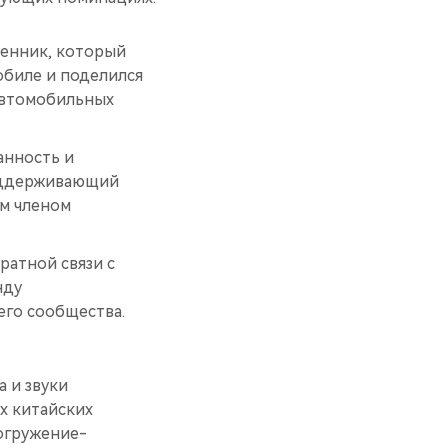
венник, который
обиле и поделился
 автомобильных
анность и
поддерживающий
м членом
ратной связи с
нду
его сообщества.
 и звуки
х китайских
огружение-