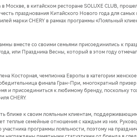
а в Москве, в китайском ресторане SOLUXE CLUB, проше
в честь празднования Китайского Нового года для самых
илей марки CHERY в рамках программы «Лояльный клиент
раммы вместе со своими семьями присоединились к пра
ода, или Праздника Весны, который в этом году отмечалс
Алена Косторная, чемпионка Европы в категории женско
победительница финала Гран-При, многократный призер
емя и присоединиться к любимому бренду, поскольку то
иля CHERY.
ыть ближе к своим лояльным клиентам, поддерживающ
ает теплые семейные отношения с каждым из них. Руков
о участника программы лояльности, поэтому на праздн
ыли награждены памятными статуэтками от бренда в сл