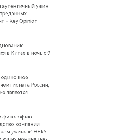
л аутентичный ужин
 преданных
 - Key Opinion
зднованию
я в Китае в ночь с 9
е одиночное
 чемпионата России,
же является
им философию
одство компании
ичном ужине «CHERY
едующих номинациях: