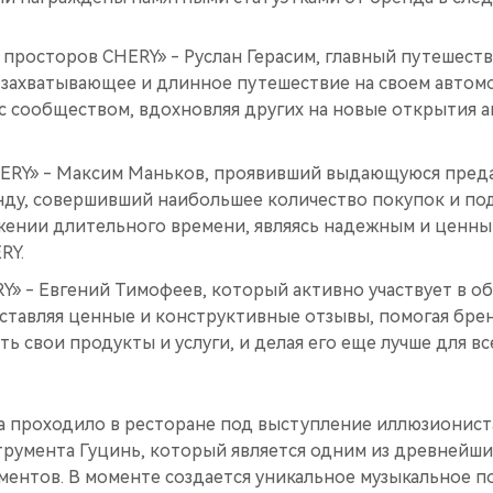
 просторов CHERY» - Руслан Герасим, главный путешест
 захватывающее и длинное путешествие на своем автом
 с сообществом, вдохновляя других на новые открытия
ERY» - Максим Маньков, проявивший выдающуюся пред
нду, совершивший наибольшее количество покупок и 
жении длительного времени, являясь надежным и ценны
RY.
» - Евгений Тимофеев, который активно участвует в об
ставляя ценные и конструктивные отзывы, помогая бре
ь свои продукты и услуги, и делая его еще лучше для вс
 проходило в ресторане под выступление иллюзиониста
румента Гуцинь, который является одним из древнейши
ментов. В моменте создается уникальное музыкальное п