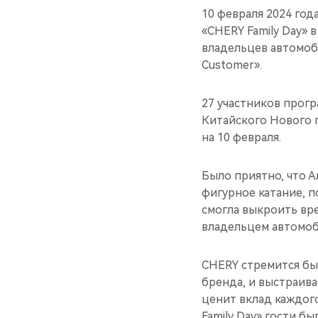
10 февраля 2024 год
«CHERY Family Day» 
владельцев автомоб
Customer».
27 участников прог
Китайского Нового г
на 10 февраля.
Было приятно, что 
фигурное катание, 
смогла выкроить вр
владельцем автомоб
CHERY стремится б
бренда, и выстраив
ценит вклад каждог
Family Day» гости б