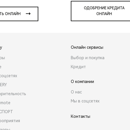
ОДОБРЕНИЕ КРЕДИТА
ТЬ ОНЛАЙН
ОНЛАЙН
y
Онлайн сервисы
ары
Выбор и покупка
е
Кредит
соцсетях
О компании
ERY
О нас
орительность
Мы в соцсетях
emote
 СПОРТ
Контакты
роприятия
зоры