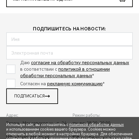
ПОДПИШИТЕСЬ НА НОВОСТИ:
Даю
согласие на обработку персональных данных
в соответствии с
политикой в отношении
обработки персональных данных
*
Согласен на
рекламную коммуникацию
*
ПОДПИСАТЬСЯ
Адрес:
Режим работы:
Рязань, Московское ш., д. 24
пн-вс: 08:00-20:00
Используя сайт, вы соглашаетесь с
политикой обработки данных
и использованием cookies вашего браузера. Cookies можно
отключить в любой момент в настройках браузера. Для обеспечения
+7 (491) 277-73-10
rop@chery-rzn.ru
оптимальной работы и улучшения пользовательского опыта на сайте