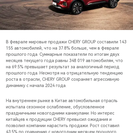
CHERY REMOTE
CHERY И СПОРТ
НАШИ МЕРОПРИЯТИЯ
В феврале мировые продажи CHERY GROUP составили 143
ВИДЕООБЗОРЫ
155 автомобилей, что на 37.8% больше, чем в феврале
прошлого года. Суммарные показатели по итогам двух
месяцев текущего года равны 348 019 автомобилям, что
CHERY ДЛЯ ДЕТЕЙ
на 69.5% превышает результат за аналогичный период
прошлого года. Несмотря на отрицательную тенденцию
роста в отрасли, CHERY GROUP сохраняет агрессивную
динамику с начала 2024 года.
На внутреннем рынке в Китае автомобильная отрасль
испытала сезонное ослабление, обусловленное
праздничными новогодними каникулами. Но интерес
китайцев к продукции CHERY превысил ожидания и
позволил компании нарастить продажи. Рост составил
43.5% по сравнению с новогодним месяцем прошлого