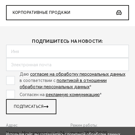
КОРПОРАТИВНЫЕ ПРОДАЖИ
ПОДПИШИТЕСЬ НА НОВОСТИ:
Даю
согласие на обработку персональных данных
в соответствии с
политикой в отношении
обработки персональных данных
*
Согласен на
рекламную коммуникацию
*
ПОДПИСАТЬСЯ
Адрес:
Режим работы:
Рязань, Московское ш., д. 24
пн-вс: 08:00-20:00
Используя сайт, вы соглашаетесь с
политикой обработки данных