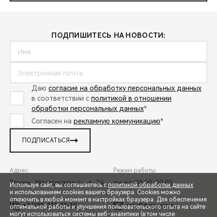
ПОДПИШИТЕСЬ НА НОВОСТИ:
Даю
согласие на обработку персональных данных
в соответствии с
политикой в отношении
обработки персональных данных
*
Согласен на
рекламную коммуникацию
*
ПОДПИСАТЬСЯ
Адрес:
Режим работы:
Рязань, Московское ш., д. 24
пн-вс: 08:00-20:00
Используя сайт, вы соглашаетесь с
политикой обработки данных
и использованием cookies вашего браузера. Cookies можно
отключить в любой момент в настройках браузера. Для обеспечения
+7 (491) 277-73-10
rop@chery-rzn.ru
оптимальной работы и улучшения пользовательского опыта на сайте
могут использоваться системы веб-аналитики (в том числе