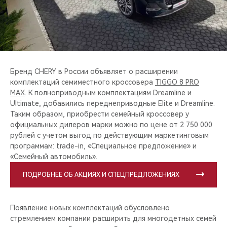
CHERY REMOTE
CHERY И СПОРТ
НАШИ МЕРОПРИЯТИЯ
Бренд CHERY в России объявляет о расширении
ВИДЕООБЗОРЫ
комплектаций семиместного кроссовера
TIGGO 8 PRO
MAX
. К полноприводным комплектациям Dreamline и
Ultimate, добавились переднеприводные Elite и Dreamline.
CHERY ДЛЯ ДЕТЕЙ
Таким образом, приобрести семейный кроссовер у
официальных дилеров марки можно по цене от 2 750 000
рублей с учетом выгод по действующим маркетинговым
программам: trade-in, «Специальное предложение» и
«Семейный автомобиль».
ПОДРОБНЕЕ ОБ АКЦИЯХ И СПЕЦПРЕДЛОЖЕНИЯХ
Появление новых комплектаций обусловлено
стремлением компании расширить для многодетных семей