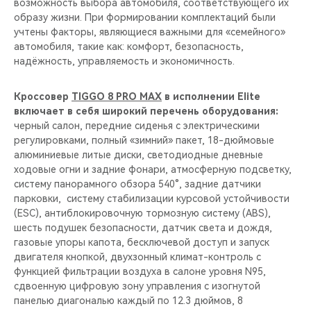
возможность выбора автомобиля, соответствующего их
образу жизни. При формировании комплектаций были
учтены факторы, являющиеся важными для «семейного»
автомобиля, такие как: комфорт, безопасность,
надёжность, управляемость и экономичность.
Кроссовер
TIGGO 8 PRO MAX
в исполнении Elite
включает в себя широкий перечень оборудования:
черный салон, передние сиденья с электрическими
регулировками, полный «зимний» пакет, 18-дюймовые
алюминиевые литые диски, светодиодные дневные
ходовые огни и задние фонари, атмосферную подсветку,
систему панорамного обзора 540°, задние датчики
парковки, систему стабилизации курсовой устойчивости
(ESC), антиблокировочную тормозную систему (ABS),
шесть подушек безопасности, датчик света и дождя,
газовые упоры капота, бесключевой доступ и запуск
двигателя кнопкой, двуxзонный климат-контроль с
функцией фильтрации воздуха в салоне уровня N95,
сдвоенную цифровую зону управления с изогнутой
панелью диагональю каждый по 12.3 дюймов, 8