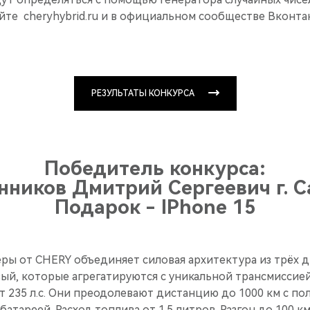
йте cheryhybrid.ru и в официальном сообществе Вконтак
РЕЗУЛЬТАТЫ КОНКУРСА
Победитель конкурса:
ников Дмитрий Сергеевич г. 
Подарок - IPhone 15
ры от CHERY объединяет силовая архитектура из трёх д
ый, которые агрегатируются с уникальной трансмиссией
т 235 л.с. Они преодолевают дистанцию до 1000 км с п
атареей. Расход топлива от 1.5 литров. Разгон до 100 км