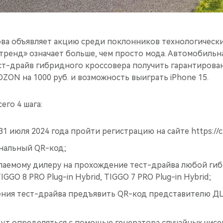
ва объявляет акцию среди поклонников технологическ
тренд» означает больше, чем просто мода. Автомобильн
т-драйв гибридного кроссовера получить гарантирован
ZON на 1000 руб. и возможность выиграть iPhone 15.
его 4 шага:
31 июля 2024 года пройти регистрацию на сайте https://c
нальный QR-код;
елаемому дилеру на прохождение тест-драйва любой ги
GGO 8 PRO Plug-in Hybrid, TIGGO 7 PRO Plug-in Hybrid;
ния тест-драйва предъявить QR-код представителю ДЦ
ут определяться с помощью генератора случайных чисел