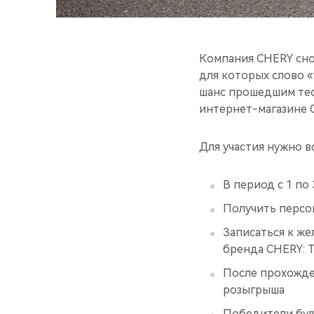
Компания CHERY сно
для которых слово «
шанс прошедшим тес
интернет-магазине O
Для участия нужно вс
В период с 1 по 
Получить персо
Записаться к ж
бренда CHERY: TI
После прохожде
розыгрыша
Победители буд