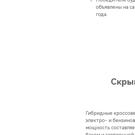
объявлены на са
года.
Скрын
Гибридные кроссове
электро- и бензинов
мощность составляе
баком и заряженной б