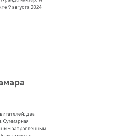
те 9 августа 2024
Самара
вигателей: два
. Суммарная
олным заправленным
/ч занимает у