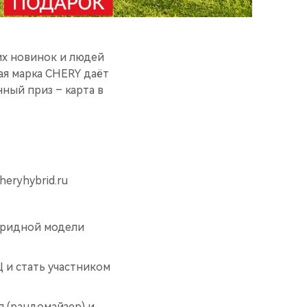
их новинок и людей
ая марка CHERY даёт
ный приз – карта в
heryhybrid.ru
бридной модели
 и стать участником
 (рандомайзер) и