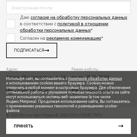
Даю
согласие на обработку персональных данных
в соответствии с
политикой в отношении
обработки персональных данных
*
Согласен на
рекламную коммуникацию
*
ПОДПИСАТЬСЯ
Адрес:
Режим работы:
Рязань, Московское ш., д. 24
пн-вс: 08:00-20:00
Используя сайт, вы соглашаетесь с
политикой обработки данных
и использованием cookies вашего браузера. Cookies можно
отключить в любой момент в настройках браузера. Для обеспечения
+7 (491) 277-73-10
rop@chery-rzn.ru
оптимальной работы и улучшения пользовательского опыта на сайте
могут использоваться системы веб-аналитики (в том числе
СПЕЦПРЕДЛОЖЕНИЯ
Яндекс.Метрика). Продолжая использование сайта, Вы соглашаетесь
с применением указанных технологий и размещением cookie-
файлов.
© 2026 Восток Авто Рязань
© 2026 ООО «ТЕНЕТ РУС»
ЗАПИСЬ НА ТЕСТ-ДРАЙВ
ПРАВОВАЯ ИНФОРМАЦИЯ
КОНТАКТЫ
КЛИЕНТСКАЯ ПОДДЕРЖКА
ПРИНЯТЬ
Сделано в ПЕРКС
РАСЧЕТ КРЕДИТА