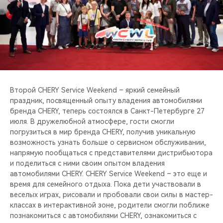
CHERY REMOTE
CHERY И СПОРТ
НАШИ МЕРОПРИЯТИЯ
ВИДЕООБЗОРЫ
Второй CHERY Service Weekend – яркий семейный
праздник, посвященный опыту владения автомобилями
CHERY ДЛЯ ДЕТЕЙ
бренда CHERY, теперь состоялся в Санкт-Петербурге 27
июля. В дружелюбной атмосфере, гости смогли
погрузиться в мир бренда CHERY, получив уникальную
возможность узнать больше о сервисном обслуживании,
напрямую пообщаться с представителями дистрибьютора
и поделиться с ними своим опытом владения
автомобилями CHERY. CHERY Service Weekend – это еще и
время для семейного отдыха. Пока дети участвовали в
веселых играх, рисовали и пробовали свои силы в мастер-
классах в интерактивной зоне, родители смогли поближе
познакомиться с автомобилями CHERY, ознакомиться с