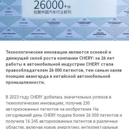
CHERY REMOTE
CHERY И СПОРТ
НАШИ МЕРОПРИЯТИЯ
ВИДЕООБЗОРЫ
Технологические инновации являются основой и
движущей силой роста компании CHERY: за 26 лет
CHERY ДЛЯ ДЕТЕЙ
работы в автомобильной индустрии CHERY стала
правообладателем 26 000 патентов, тем самым заняв
позицию авангарда в китайской автомобильной
промышленности.
В 2023 году CHERY добилась значительных успехов в
технологических инновациях, получив 230
авторизованных патентов на изобретения. На
сегодняшний день CHERY подала более 26 000 патентов и
получила 16 245 авторизованных патентов в различных
областях, включая новую энергетику, интеллектуальные