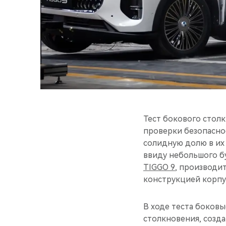
Тест бокового стол
проверки безопасно
солидную долю в их
ввиду небольшого б
TIGGO 9
, производи
конструкцией корпус
В ходе теста боков
столкновения, созда