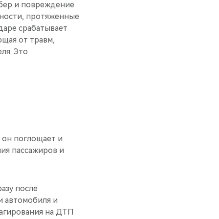
бер и повреждение
сности, протяженные
ударе срабатывает
щая от травм,
ля. Это
 он поглощает и
ия пассажиров и
разу после
и автомобиля и
еагирования на ДТП