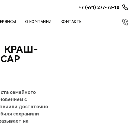
+7 (491) 277-73-10
СЕРВИСЫ
О КОМПАНИИ
КОНТАКТЫ
Й КРАШ-
NCAP
еста семейного
кновением с
еспечили достаточно
обиля сохранили
казывает на