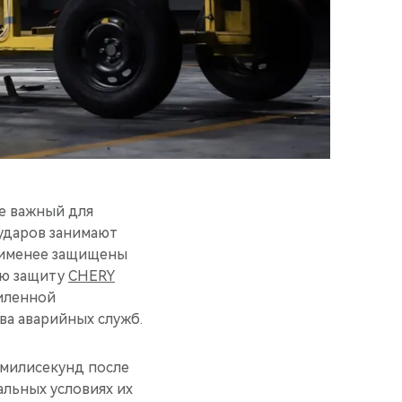
е важный для
 ударов занимают
наименее защищены
ую защиту
CHERY
силенной
ва аварийных служб.
 милисекунд после
альных условиях их