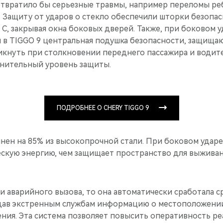
твратило бы серьезные травмы, например переломы ре
. Защиту от ударов о стекло обеспечили шторки безопа
е С, закрывая окна боковых дверей. Также, при боковом 
 в TIGGO 9 центральная подушка безопасности, защищаю
икнуть при столкновении переднего пассажира и водите
нительный уровень защиты.
ПОДРОБНЕЕ О CHERY TIGGO 9
нен на 85% из высокопрочной стали. При боковом ударе
ескую энергию, чем защищает пространство для выживан
и аварийного вызова, то она автоматически сработала с
дав экстренным службам информацию о местоположени
ения. Эта система позволяет повысить оперативность р