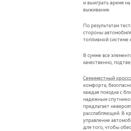
и выиграть время н
выживание.
По результатам тес
стороны автомобиля 
топливной системе 
В сумме все элемен
качественно, подтв
Семиместный кроссо
комфорта, безопасн
каждая поездка с бл
надежным спутником 
предлагает невероя
расслабляющей. В к
управление автомоб
для того, чтобы обе