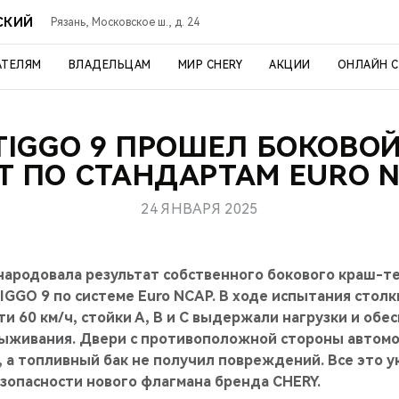
СКИЙ
Рязань, Московское ш., д. 24
АТЕЛЯМ
ВЛАДЕЛЬЦАМ
МИР CHERY
АКЦИИ
ОНЛАЙН 
TIGGO 9 ПРОШЕЛ БОКОВО
Т ПО СТАНДАРТАМ EURO 
24 ЯНВАРЯ 2025
народовала результат собственного бокового краш-т
IGGO 9 по системе Euro NCAP. В ходе испытания стол
ти 60 км/ч, стойки А, B и C выдержали нагрузки и об
выживания. Двери с противоположной стороны автом
 а топливный бак не получил повреждений. Все это у
зопасности нового флагмана бренда CHERY.