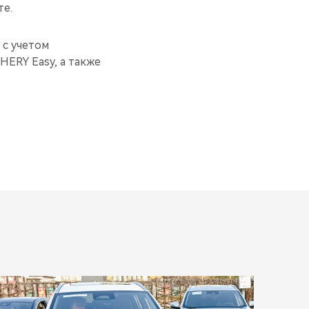
те.
 с учетом
ERY Easy, а также