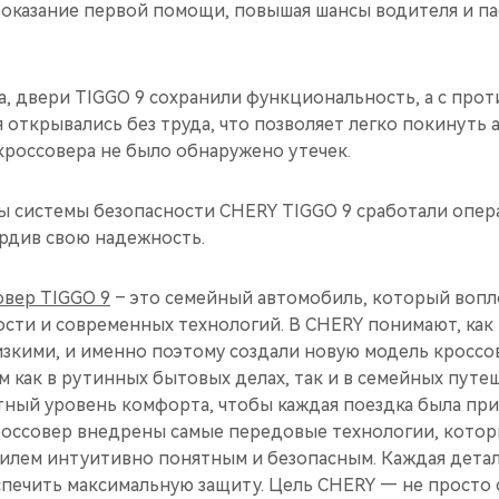
а оказание первой помощи, повышая шансы водителя и п
та, двери TIGGO 9 сохранили функциональность, а с пр
открывались без труда, что позволяет легко покинуть 
кроссовера не было обнаружено утечек.
ты системы безопасности CHERY TIGGO 9 сработали опер
ердив свою надежность.
вер TIGGO 9
– это семейный автомобиль, который вопл
ости и современных технологий. В CHERY понимают, как
изкими, и именно поэтому создали новую модель кроссов
как в рутинных бытовых делах, так и в семейных путеш
тный уровень комфорта, чтобы каждая поездка была при
россовер внедрены самые передовые технологии, кото
илем интуитивно понятным и безопасным. Каждая дета
спечить максимальную защиту. Цель CHERY — не просто 