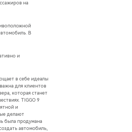
ассажиров на
отивоположной
автомобиль. В
ативно и
ощает в себе идеалы
 важна для клиентов
ера, которая станет
ествиях. TIGGO 9
ятной и
рые делают
ль была продумана
создать автомобиль,