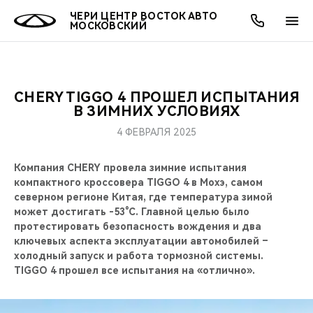
ЧЕРИ ЦЕНТР ВОСТОК АВТО
МОСКОВСКИЙ
CHERY TIGGO 4 ПРОШЕЛ ИСПЫТАНИЯ
ОНЛАЙН СЕРВИСЫ
ПОКУПАТЕЛЯМ
ВЛАДЕЛЬЦАМ
О КОМПАНИИ
МИР CHERY
МОДЕЛИ
АКЦИИ
В ЗИМНИХ УСЛОВИЯХ
4 ФЕВРАЛЯ 2025
ВЫБОР И ПОКУПКА
СЕРВИС
АКСЕССУАРЫ
ВЫГОДЫ И АКЦИИ
ВЫБОР И ПОКУПКА
О НАС
ВСЕ МОДЕЛИ
Компания CHERY провела зимние испытания
КРЕДИТ И СТРАХОВАНИЕ
ЗАПЧАСТИ И АКСЕССУАРЫ
О БРЕНДЕ
КРЕДИТ
МЫ В СОЦСЕТЯХ
компактного кроссовера TIGGO 4 в Мохэ, самом
КРОССОВЕРЫ
северном регионе Китая, где температура зимой
ПОДДЕРЖКА
CHERY В СОЦСЕТЯХ
может достигать -53°C. Главной целью было
СЕДАНЫ
протестировать безопасность вождения и два
ключевых аспекта эксплуатации автомобилей –
CHERY CONNECT
ЛЮДИ CHERY
холодный запуск и работа тормозной системы.
НОВИНКИ
TIGGO 4 прошел все испытания на «отлично».
БЛАГОТВОРИТЕЛЬНОСТЬ