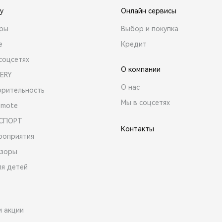
y
Онлайн сервисы
ары
Выбор и покупка
е
Кредит
соцсетях
О компании
ERY
О нас
орительность
Мы в соцсетях
emote
 СПОРТ
Контакты
роприятия
зоры
ля детей
и акции