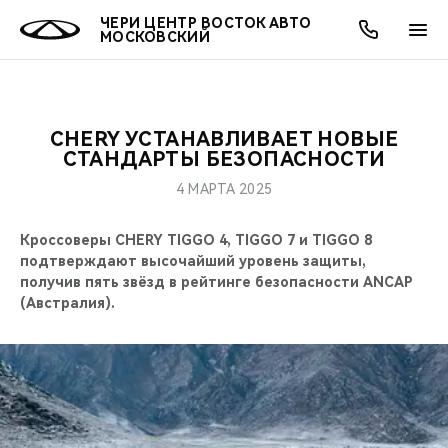
ЧЕРИ ЦЕНТР ВОСТОК АВТО
МОСКОВСКИЙ
CHERY УСТАНАВЛИВАЕТ НОВЫЕ
ОНЛАЙН СЕРВИСЫ
ПОКУПАТЕЛЯМ
ВЛАДЕЛЬЦАМ
О КОМПАНИИ
МИР CHERY
МОДЕЛИ
АКЦИИ
СТАНДАРТЫ БЕЗОПАСНОСТИ
4 МАРТА 2025
ВЫБОР И ПОКУПКА
СЕРВИС
АКСЕССУАРЫ
ВЫГОДЫ И АКЦИИ
ВЫБОР И ПОКУПКА
О НАС
ВСЕ МОДЕЛИ
Кроссоверы CHERY TIGGO 4, TIGGO 7 и TIGGO 8
КРЕДИТ И СТРАХОВАНИЕ
ЗАПЧАСТИ И АКСЕССУАРЫ
О БРЕНДЕ
КРЕДИТ
МЫ В СОЦСЕТЯХ
подтверждают высочайший уровень защиты,
КРОССОВЕРЫ
получив пять звёзд в рейтинге безопасности ANCAP
ПОДДЕРЖКА
CHERY В СОЦСЕТЯХ
(Австралия).
СЕДАНЫ
CHERY CONNECT
ЛЮДИ CHERY
НОВИНКИ
БЛАГОТВОРИТЕЛЬНОСТЬ