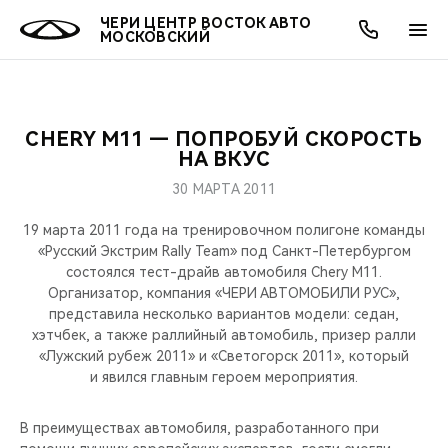
ЧЕРИ ЦЕНТР ВОСТОК АВТО
МОСКОВСКИЙ
CHERY M11 — ПОПРОБУЙ СКОРОСТЬ
ОНЛАЙН СЕРВИСЫ
ПОКУПАТЕЛЯМ
ВЛАДЕЛЬЦАМ
О КОМПАНИИ
МИР CHERY
МОДЕЛИ
АКЦИИ
НА ВКУС
30 МАРТА 2011
ВЫБОР И ПОКУПКА
СЕРВИС
АКСЕССУАРЫ
ВЫГОДЫ И АКЦИИ
ВЫБОР И ПОКУПКА
О НАС
ВСЕ МОДЕЛИ
19 марта 2011 года на тренировочном полигоне команды
КРЕДИТ И СТРАХОВАНИЕ
ЗАПЧАСТИ И АКСЕССУАРЫ
О БРЕНДЕ
КРЕДИТ
МЫ В СОЦСЕТЯХ
«Русский Экстрим Rally Team» под Санкт-Петербургом
КРОССОВЕРЫ
состоялся тест-драйв автомобиля Chery М11.
Организатор, компания «ЧЕРИ АВТОМОБИЛИ РУС»,
ПОДДЕРЖКА
CHERY В СОЦСЕТЯХ
представила несколько вариантов модели: седан,
СЕДАНЫ
хэтчбек, а также раллийный автомобиль, призер ралли
CHERY CONNECT
ЛЮДИ CHERY
«Лужский рубеж 2011» и «Светогорск 2011», который
и явился главным героем мероприятия.
НОВИНКИ
БЛАГОТВОРИТЕЛЬНОСТЬ
В преимуществах автомобиля, разработанного при