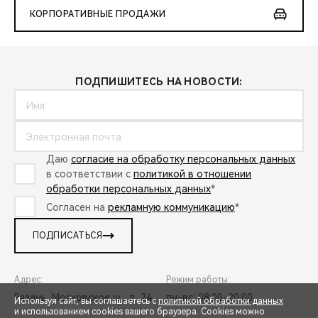
КОРПОРАТИВНЫЕ ПРОДАЖИ
ПОДПИШИТЕСЬ НА НОВОСТИ:
Даю
согласие на обработку персональных данных
в соответствии с
политикой в отношении
обработки персональных данных
*
Согласен на
рекламную коммуникацию
*
ПОДПИСАТЬСЯ
Адрес:
Режим работы:
Рязань, Московское ш., д. 24
пн-вс: 08:00-20:00
Используя сайт, вы соглашаетесь с
политикой обработки данных
и использованием cookies вашего браузера. Cookies можно