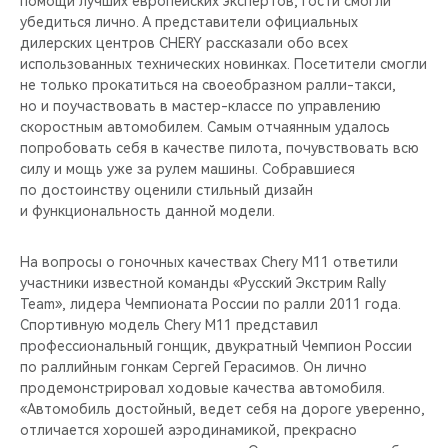
помощи лучших европейских экспертов, гости смогли
CHERY REMOTE
убедиться лично. А представители официальных
дилерских центров CHERY рассказали обо всех
CHERY И СПОРТ
использованных технических новинках. Посетители смогли
не только прокатиться на своеобразном ралли-такси,
НАШИ МЕРОПРИЯТИЯ
но и поучаствовать в мастер-классе по управлению
скоростным автомобилем. Самым отчаянным удалось
попробовать себя в качестве пилота, почувствовать всю
ВИДЕООБЗОРЫ
силу и мощь уже за рулем машины. Собравшиеся
по достоинству оценили стильный дизайн
CHERY ДЛЯ ДЕТЕЙ
и функциональность данной модели.
На вопросы о гоночных качествах Chery M11 ответили
участники известной команды «Русский Экстрим Rally
Team», лидера Чемпионата России по ралли 2011 года.
Спортивную модель Chery M11 представил
профессиональный гонщик, двукратный Чемпион России
по раллийным гонкам Сергей Герасимов. Он лично
продемонстрировал ходовые качества автомобиля.
«Автомобиль достойный, ведет себя на дороге уверенно,
отличается хорошей аэродинамикой, прекрасно