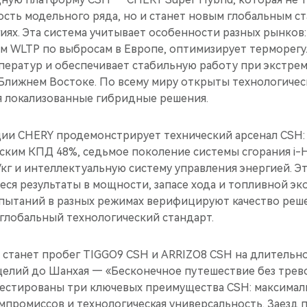
сть модельного ряда, но и станет новым глобальным с
ях. Эта система учитывает особенности разных рынков:
м WLTP по выбросам в Европе, оптимизирует терморегу
ператур и обеспечивает стабильную работу при экстрем
а Ближнем Востоке. По всему миру открыты технологиче
я локализованные гибридные решения.
ии CHERY продемонстрирует технический арсенал CSH
еским КПД 48%, седьмое поколение системы сгорания i-
кг и интеллектуальную систему управления энергией. Э
ся результаты в мощности, запасе хода и топливной эк
спытаний в разных режимах верифицируют качество реш
 глобальный технологический стандарт.
станет пробег TIGGO9 CSH и ARRIZO8 CSH на длительно
щелий до Шанхая — «Бесконечное путешествие без трево
тестированы три ключевых преимущества CSH: максималь
мпромиссов и технологическая универсальность. Заезд 