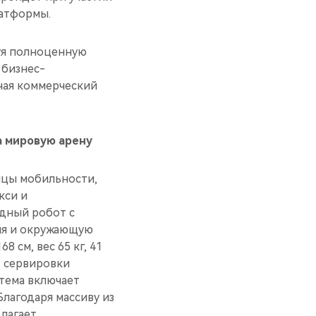
латформы.
уя полноценную
 бизнес-
чая коммерческий
а мировую арену
ицы мобильности,
кси и
дный робот с
ия и окружающую
8 см, вес 65 кг, 41
т сервировки
стема включает
Благодаря массиву из
лагает