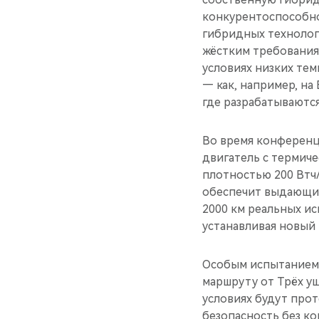
конкурентоспособно
гибридных технологи
жёстким требования
условиях низких тем
— как, например, н
где разрабатываютс
Во время конференц
двигатель с термич
плотностью 200 Втч/
обеспечит выдающие
2000 км реальных и
устанавливая новый
Особым испытанием 
маршруту от Трёх у
условиях будут про
безопасность без ко