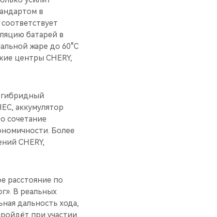
тандартом в
 соответствует
ляцию батарей в
альной жаре до 60°C
ские центры CHERY,
: гибридный
HEC, аккумулятор
то сочетание
ономичности. Более
ений CHERY,
е расстояние по
г». В реальных
ная дальность хода,
пройдёт при участии