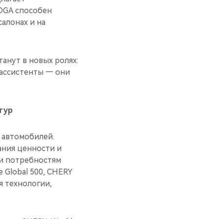
MOGA способен
салонах и на
анут в новых ролях:
ассистенты — они
тур
 автомобилей.
ания ценности и
 и потребностям
e Global 500, CHERY
я технологии,