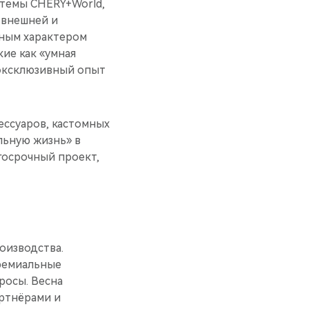
стемы CHERY+World,
 внешней и
ным характером
ие как «умная
 эксклюзивный опыт
ессуаров, кастомных
ьную жизнь» в
госрочный проект,
оизводства.
ремиальные
росы. Весна
ртнёрами и