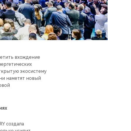
метить вхождение
энергетических
открытую экосистему
они наметят новый
овой
иях
RY создала
только усилит