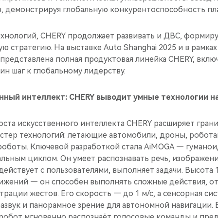
н, демонстрируя глобальную конкурентоспособность п
хнологий, CHERY продолжает развивать и ДВС, формир
ю стратегию. На выставке Auto Shanghai 2025 и в рамках
представлена полная продуктовая линейка CHERY, вклю
н шаг к глобальному лидерству.
енный интеллект: CHERY выводит умные технологии н
роста искусственного интеллекта CHERY расширяет гран
стер технологий: летающие автомобили, дроны, робота
оботы. Ключевой разработкой стала AiMOGA — гуманои
льным циклом. Он умеет распознавать речь, изображен
действует с пользователями, выполняет задачи. Высота 16
ижений — он способен выполнять сложные действия, о
рации жестов. Его скорость — до 1 м/с, а сенсорная си
развук и панорамное зрение для автономной навигации. 
робот мгновенно распознаёт голосовые команды и пред