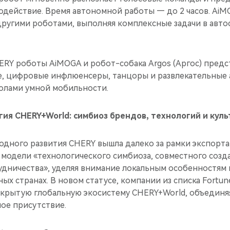
одействие. Время автономной работы — до 2 часов. Ai
 другими роботами, выполняя комплексные задачи в авто
RY роботы AiMOGA и робот-собака Argos (Аргос) предст
, цифровые инфлюенсеры, танцоры и развлекательные 
олами умной мобильности.
егия CHERY+World: симбиоз брендов, технологий и куль
одного развития CHERY вышла далеко за рамки экспорта
 модели «технологического симбиоза, совместного созд
удничества», уделяя внимание локальным особенностям
ых странах. В новом статусе, компании из списка Fortun
ткрытую глобальную экосистему CHERY+World, объединя
ое присутствие.