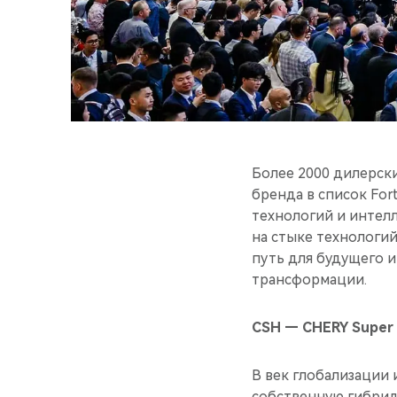
Более 2000 дилерски
бренда в список For
технологий и интел
на стыке технологий
путь для будущего 
трансформации.
CSH — CHERY Super 
В век глобализации
собственную гибрид