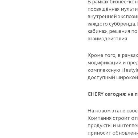
В рамках бизнес-ко
посвящённая мульти
внутренней экспози
каждого суббренда. 
кабина», решения п
взаимодействия.
Кроме того, в рамк
модификаций и пред
комплексную lifesty
доступный широкой 
CHERY сегодня: на 
На новом этапе сво
Компания строит от
продукты и интелле
приносит обновлени