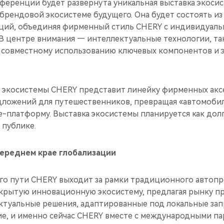
нференции будет развернута уникальная выставка экоси
брендовой экосистеме будущего. Она будет состоять из
ций, объединяя фирменный стиль CHERY с индивидуаль
В центре внимания — интеллектуальные технологии, так
о совместному использованию ключевых компонентов и
ах экосистемы CHERY представит линейку фирменных акс
ложений для путешественников, превращая «автомобил
le-платформу. Выставка экосистемы планируется как дол
публике.
переднем крае глобализации
его пути CHERY выходит за рамки традиционного автопр
крытую инновационную экосистему, предлагая рынку п
ктуальные решения, адаптированные под локальные зап
е, и именно сейчас CHERY вместе с международными па