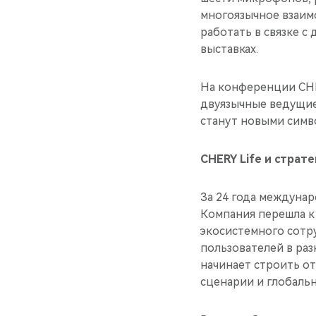
многоязычное взаим
работать в связке с
выставках.
На конференции CHE
двуязычные ведущие
станут новыми симв
CHERY Life и страт
За 24 года междунар
Компания перешла к
экосистемного сотр
пользователей в разн
начинает строить о
сценарии и глобальн