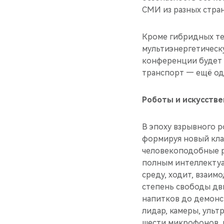
СМИ из разных стра
Кроме гибридных те
мультиэнергетическу
конференции будет 
транспорт — ещё оди
Роботы и искусств
В эпоху взрывного 
формируя новый кла
человекоподобные р
полным интеллектуа
среду, ходит, взаимо
степень свободы дв
напитков до демонст
лидар, камеры, ульт
шести микрофонов, 