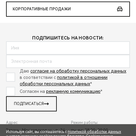
КОРПОРАТИВНЫЕ ПРОДАЖИ
ПОДПИШИТЕСЬ НА НОВОСТИ:
Даю
согласие на обработку персональных данных
в соответствии с
политикой в отношении
обработки персональных данных
*
Согласен на
рекламную коммуникацию
*
ПОДПИСАТЬСЯ
Адрес:
Режим работы:
Рязань, Московское ш., д. 24
пн-вс: 08:00-20:00
Используя сайт, вы соглашаетесь с
политикой обработки данных