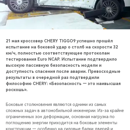
CHERY REMOTE
CHERY И СПОРТ
НАШИ МЕРОПРИЯТИЯ
21 мая кроссовер CHERY TIGGO9 успешно прошёл
ВИДЕООБЗОРЫ
испытание на боковой удар о столб на скорости 32
км/ч, полностью соответствующее протоколам
тестирования Euro NCAP. Испытание подтвердило
CHERY ДЛЯ ДЕТЕЙ
высокую пассивную безопасность модели и
доступность спасения после аварии. Превосходные
результаты в очередной раз подтвердили
философию CHERY: «Безопасность — это наивысшая
роскошь».
Боковые столкновения являются одними из самых
сложных задач в автомобильной инженерии. Из-за крайне
ограниченных зон деформации, основная нагрузка по
поглощению энергии приходится на боковые элементы
конструкции — особенно на силовые балки дверей и