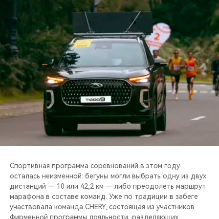
CHERY REMOTE
CHERY И СПОРТ
НАШИ МЕРОПРИЯТИЯ
ВИДЕООБЗОРЫ
CHERY ДЛЯ ДЕТЕЙ
Спортивная программа соревнований в этом году
осталась неизменной: бегуны могли выбрать одну из двух
дистанций — 10 или 42,2 км — либо преодолеть маршрут
марафона в составе команд. Уже по традиции в забеге
участвовала команда CHERY, состоящая из участников
фирменной программы лояльности, разделяющих