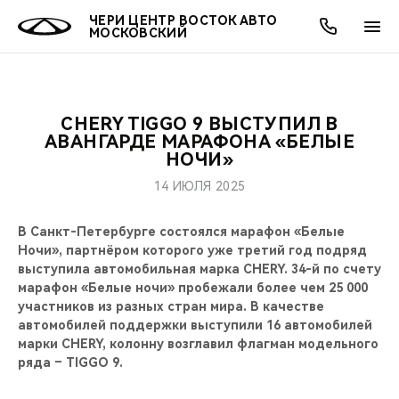
ЧЕРИ ЦЕНТР ВОСТОК АВТО
МОСКОВСКИЙ
CHERY TIGGO 9 ВЫСТУПИЛ В
ОНЛАЙН СЕРВИСЫ
ПОКУПАТЕЛЯМ
ВЛАДЕЛЬЦАМ
О КОМПАНИИ
МИР CHERY
МОДЕЛИ
АКЦИИ
АВАНГАРДЕ МАРАФОНА «БЕЛЫЕ
НОЧИ»
ВЫБОР И ПОКУПКА
СЕРВИС
АКСЕССУАРЫ
ВЫГОДЫ И АКЦИИ
ВЫБОР И ПОКУПКА
О НАС
ВСЕ МОДЕЛИ
14 ИЮЛЯ 2025
КРЕДИТ И СТРАХОВАНИЕ
ЗАПЧАСТИ И АКСЕССУАРЫ
О БРЕНДЕ
КРЕДИТ
МЫ В СОЦСЕТЯХ
В Санкт-Петербурге состоялся марафон «Белые
КРОССОВЕРЫ
Ночи», партнёром которого уже третий год подряд
ПОДДЕРЖКА
CHERY В СОЦСЕТЯХ
выступила автомобильная марка CHERY. 34-й по счету
СЕДАНЫ
марафон «Белые ночи» пробежали более чем 25 000
участников из разных стран мира. В качестве
CHERY CONNECT
ЛЮДИ CHERY
автомобилей поддержки выступили 16 автомобилей
НОВИНКИ
марки CHERY, колонну возглавил флагман модельного
БЛАГОТВОРИТЕЛЬНОСТЬ
ряда – TIGGO 9.