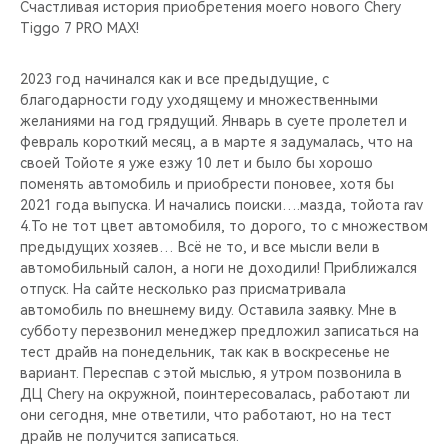
CHERY REMOTE
Счастливая история приобретения моего нового Chery
Tiggo 7 PRO MAX!
CHERY И СПОРТ
2023 год начинался как и все предыдущие, с
благодарности году уходящему и множественными
НАШИ МЕРОПРИЯТИЯ
желаниями на год грядущий. Январь в суете пролетел и
февраль короткий месяц, а в марте я задумалась, что на
ВИДЕООБЗОРЫ
своей Тойоте я уже езжу 10 лет и было бы хорошо
поменять автомобиль и приобрести поновее, хотя бы
2021 года выпуска. И начались поиски….мазда, тойота rav
CHERY ДЛЯ ДЕТЕЙ
4.То не тот цвет автомобиля, то дорого, то с множеством
предыдущих хозяев… Всё не то, и все мысли вели в
автомобильный салон, а ноги не доходили! Приближался
отпуск. На сайте несколько раз присматривала
автомобиль по внешнему виду. Оставила заявку. Мне в
субботу перезвонил менеджер предложил записаться на
тест драйв на понедельник, так как в воскресенье не
вариант. Переспав с этой мыслью, я утром позвонила в
ДЦ Chery на окружной, поинтересовалась, работают ли
они сегодня, мне ответили, что работают, но на тест
драйв не получится записаться.